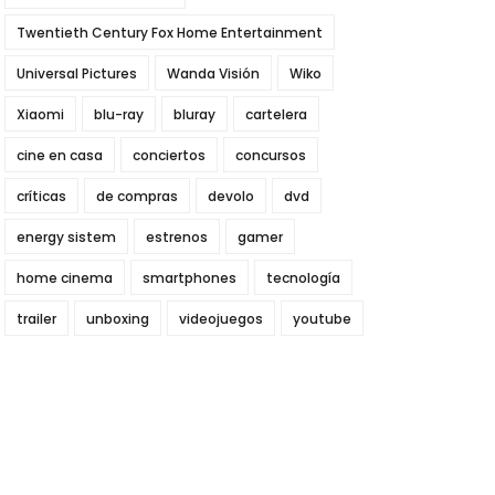
Twentieth Century Fox Home Entertainment
Universal Pictures
Wanda Visión
Wiko
Xiaomi
blu-ray
bluray
cartelera
cine en casa
conciertos
concursos
críticas
de compras
devolo
dvd
energy sistem
estrenos
gamer
home cinema
smartphones
tecnología
trailer
unboxing
videojuegos
youtube