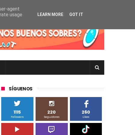
user-agent
erate usage
LEARN MORE
GOT IT
rtas Pokémon TCG en Inglés, Japonés o Chino
SÍGUENOS
1115
220
260
Followers
Seguidores
Likes