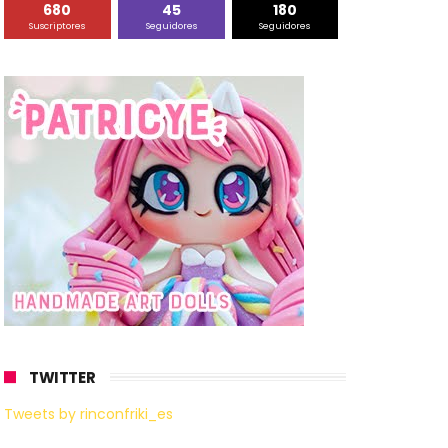
680
45
180
Suscriptores
Seguidores
Seguidores
TWITTER
Tweets by rinconfriki_es