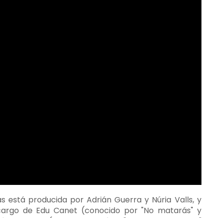
as está producida por Adrián Guerra y Núria Valls, y
 cargo de Edu Canet (conocido por "No matarás" y