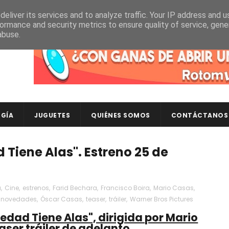
eliver its services and to analyze traffic. Your IP address and 
ormance and security metrics to ensure quality of service, gen
abuse.
Descubre en RotomLoot las últimas colecciones de ca
GÍA
JUGUETES
QUIÉNES SOMOS
CONTÁCTANOS
d Tiene Alas". Estreno 25 de
a
,
Cine
,
estrenos
,
Farid Bechara
,
Francisco Boira
,
Mario Casas
,
novedades
,
Óscar Casas
,
teaser
,
tráiler
,
Warner Bros Pictures
edad Tiene Alas", dirigida por Mario
aser tráiler de adelanto.