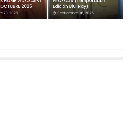
S HOME VIDEO ARVI
PROFECÍA (Temporada 1.
 OCTUBRE 2025
Edición Blu-Ray)
e 23, 2025
Septiembre 06, 2025