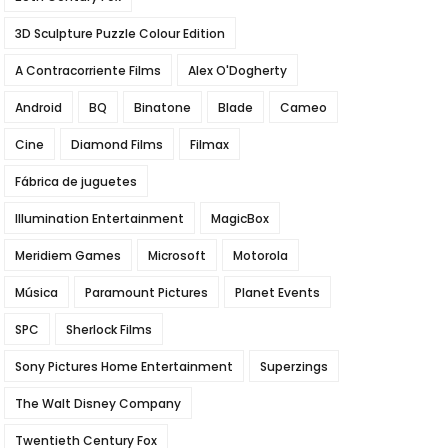
3D Sculpture Puzzle Colour Edition
A Contracorriente Films
Alex O'Dogherty
Android
BQ
Binatone
Blade
Cameo
Cine
Diamond Films
Filmax
Fábrica de juguetes
Illumination Entertainment
MagicBox
Meridiem Games
Microsoft
Motorola
Música
Paramount Pictures
Planet Events
SPC
Sherlock Films
Sony Pictures Home Entertainment
Superzings
The Walt Disney Company
Twentieth Century Fox