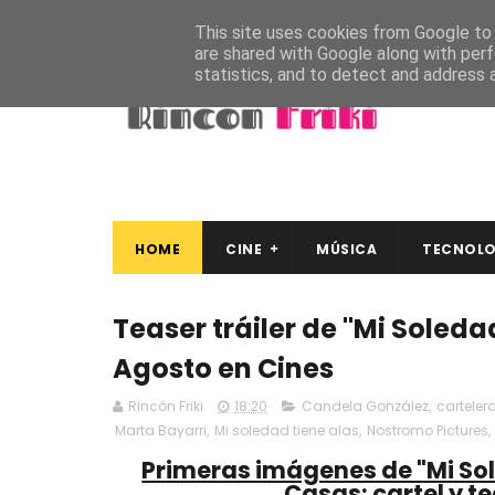
This site uses cookies from Google to d
are shared with Google along with perf
statistics, and to detect and address 
HOME
CINE
MÚSICA
TECNOLO
Teaser tráiler de "Mi Soleda
Agosto en Cines
Rincón Friki
18:20
Candela González
,
carteler
Marta Bayarri
,
Mi soledad tiene alas
,
Nostromo Pictures
,
Primeras imágenes de "Mi Sol
Casas: cartel y te