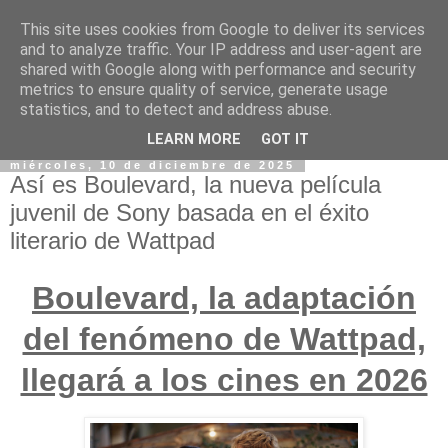
This site uses cookies from Google to deliver its services
and to analyze traffic. Your IP address and user-agent are
shared with Google along with performance and security
metrics to ensure quality of service, generate usage
statistics, and to detect and address abuse.
LEARN MORE
GOT IT
miércoles, 10 de diciembre de 2025
Así es Boulevard, la nueva película
juvenil de Sony basada en el éxito
literario de Wattpad
Boulevard, la adaptación
del fenómeno de Wattpad,
llegará a los cines en 2026