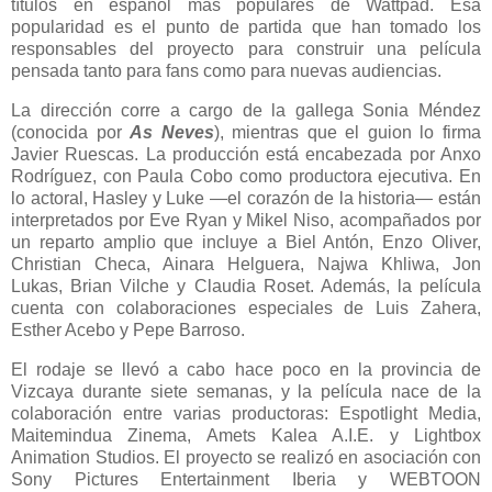
títulos en español más populares de Wattpad. Esa
popularidad es el punto de partida que han tomado los
responsables del proyecto para construir una película
pensada tanto para fans como para nuevas audiencias.
La dirección corre a cargo de la gallega Sonia Méndez
(conocida por
As Neves
), mientras que el guion lo firma
Javier Ruescas. La producción está encabezada por Anxo
Rodríguez, con Paula Cobo como productora ejecutiva. En
lo actoral, Hasley y Luke —el corazón de la historia— están
interpretados por Eve Ryan y Mikel Niso, acompañados por
un reparto amplio que incluye a Biel Antón, Enzo Oliver,
Christian Checa, Ainara Helguera, Najwa Khliwa, Jon
Lukas, Brian Vilche y Claudia Roset. Además, la película
cuenta con colaboraciones especiales de Luis Zahera,
Esther Acebo y Pepe Barroso.
El rodaje se llevó a cabo hace poco en la provincia de
Vizcaya durante siete semanas, y la película nace de la
colaboración entre varias productoras: Espotlight Media,
Maitemindua Zinema, Amets Kalea A.I.E. y Lightbox
Animation Studios. El proyecto se realizó en asociación con
Sony Pictures Entertainment Iberia y WEBTOON