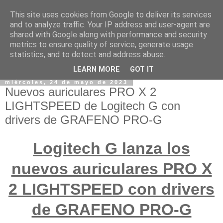
This site uses cookies from Google to deliver its services
and to analyze traffic. Your IP address and user-agent are
shared with Google along with performance and security
metrics to ensure quality of service, generate usage
statistics, and to detect and address abuse.
LEARN MORE
GOT IT
miércoles, 24 de mayo de 2023
Nuevos auriculares PRO X 2
LIGHTSPEED de Logitech G con
drivers de GRAFENO PRO-G
Logitech G lanza los
nuevos auriculares PRO X
2 LIGHTSPEED con drivers
de GRAFENO PRO-G