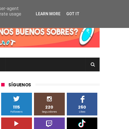
user-agent
erate usage
LEARN MORE
GOT IT
rtas Pokémon TCG en Inglés, Japonés o Chino
SÍGUENOS
1115
220
260
Followers
Seguidores
Likes