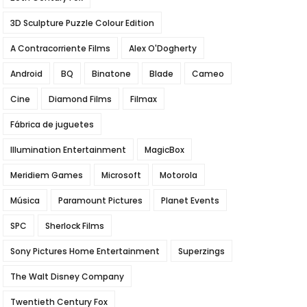
3D Sculpture Puzzle Colour Edition
A Contracorriente Films
Alex O'Dogherty
Android
BQ
Binatone
Blade
Cameo
Cine
Diamond Films
Filmax
Fábrica de juguetes
Illumination Entertainment
MagicBox
Meridiem Games
Microsoft
Motorola
Música
Paramount Pictures
Planet Events
SPC
Sherlock Films
Sony Pictures Home Entertainment
Superzings
The Walt Disney Company
Twentieth Century Fox