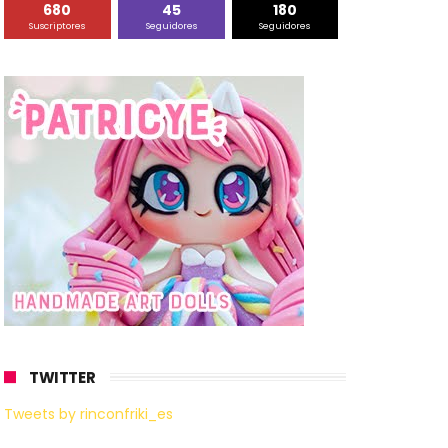
680
45
180
Suscriptores
Seguidores
Seguidores
TWITTER
Tweets by rinconfriki_es