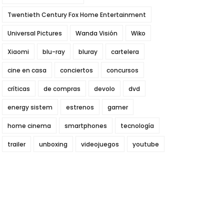
Twentieth Century Fox Home Entertainment
Universal Pictures
Wanda Visión
Wiko
Xiaomi
blu-ray
bluray
cartelera
cine en casa
conciertos
concursos
críticas
de compras
devolo
dvd
energy sistem
estrenos
gamer
home cinema
smartphones
tecnología
trailer
unboxing
videojuegos
youtube