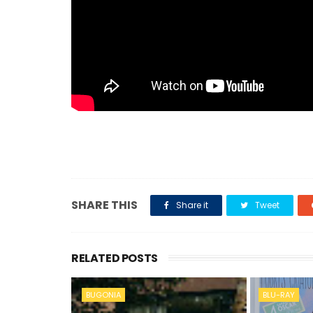
SHARE THIS
Share it
Tweet
RELATED POSTS
BUGONIA
BLU-RAY