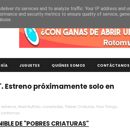
eliver its services and to analyze traffic. Your IP address and 
ormance and security metrics to ensure quality of service, gen
abuse.
Descubre en RotomLoot las últimas colecciones de ca
GÍA
JUGUETES
QUIÉNES SOMOS
CONTÁCTANOS
s". Estreno próximamente solo en
,
estrenos
,
Mark Ruffalo
,
novedades
,
Pobres Criaturas
,
Poor Things
,
 Lanthimos
NIBLE DE "POBRES CRIATURAS"