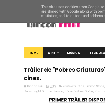
This site uses cookies from Google to d
are shared with Google along with perf
statistics, and to detect and address 
HOME
CINE
MÚSICA
TECNOLO
Tráiler de "Pobres Criatura
cines.
Rincón Friki
13:16
cartelera
,
Cine
,
Emma Stone
Searchlight Pictures
,
teaser
,
tráiler
,
Willem Dafoe
,
Yorgos
PRIMER TRÁILER DISPO