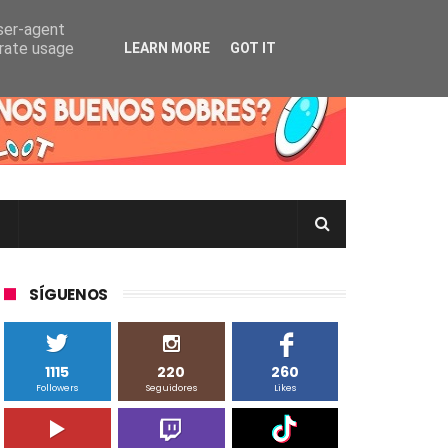
user-agent
erate usage
LEARN MORE
GOT IT
rtas Pokémon TCG en Inglés, Japonés o Chino
SÍGUENOS
1115
220
260
Followers
Seguidores
Likes