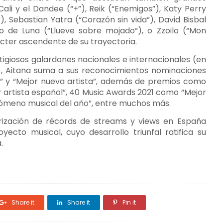
Cali y el Dandee (“+”), Reik (“Enemigos”), Katy Perry
), Sebastian Yatra (“Corazón sin vida”), David Bisbal
aro de Luna (“Llueve sobre mojado”), o Zzoilo (“Mon
cter ascendente de su trayectoria.
tigiosos galardones nacionales e internacionales (en
, Aitana suma a sus reconocimientos nominaciones
 y “Mejor nueva artista”, además de premios como
artista español”, 40 Music Awards 2021 como “Mejor
nómeno musical del año”, entre muchos más.
rización de récords de streams y views en España
yecto musical, cuyo desarrollo triunfal ratifica su
.
Share it
Share it
Pin it