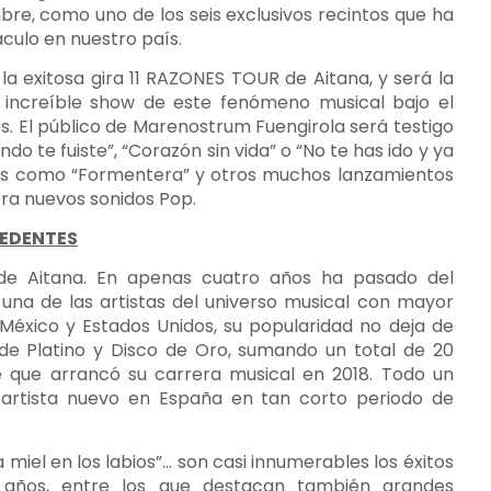
bre, como uno de los seis exclusivos recintos que ha
áculo en nuestro país.
a exitosa gira 11 RAZONES TOUR de Aitana, y será la
l increíble show de este fenómeno musical bajo el
. El público de Marenostrum Fuengirola será testigo
do te fuiste”, “Corazón sin vida” o “No te has ido y ya
les como “Formentera” y otros muchos lanzamientos
ora nuevos sonidos Pop.
CEDENTES
s de Aitana. En apenas cuatro años ha pasado del
 una de las artistas del universo musical con mayor
México y Estados Unidos, su popularidad no deja de
o de Platino y Disco de Oro, sumando un total de 20
de que arrancó su carrera musical en 2018. Todo un
artista nuevo en España en tan corto periodo de
a miel en los labios”… son casi innumerables los éxitos
 años, entre los que destacan también grandes