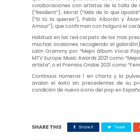
colaboraciones con artistas de la talla de 
(“Resilient”), Morat (“Más de lo que aposté”
(“Si tú la quieres”), Pablo Alborán y Álv
Amour”), que confirman con holgura el cará
Habitual en las red carpets de los mas pres
muchas ocasiones recogiendo el galardón)
Latin Grammy por “Mejor álbum Vocal Pop”
MTV Europe Music Awards 2021 como “Mejor 
artista”, o el Premios Ondas 2021 como “Fe
Continuos números 1 en charts y la pulve
avalan el éxito sin precedentes de su pro
condición de nuevo icono del pop en España
SHARE THIS
Share it
Tweet