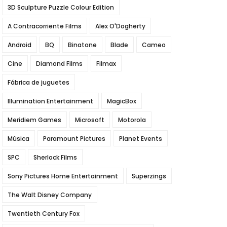
3D Sculpture Puzzle Colour Edition
A Contracorriente Films
Alex O'Dogherty
Android
BQ
Binatone
Blade
Cameo
Cine
Diamond Films
Filmax
Fábrica de juguetes
Illumination Entertainment
MagicBox
Meridiem Games
Microsoft
Motorola
Música
Paramount Pictures
Planet Events
SPC
Sherlock Films
Sony Pictures Home Entertainment
Superzings
The Walt Disney Company
Twentieth Century Fox