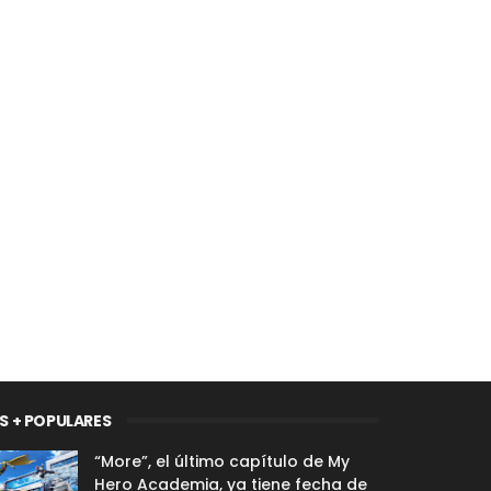
S + POPULARES
“More”, el último capítulo de My
Hero Academia, ya tiene fecha de