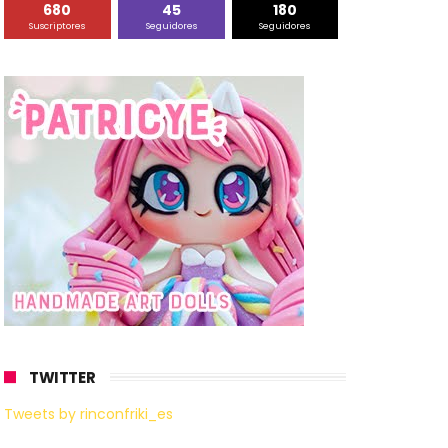
680
45
180
Suscriptores
Seguidores
Seguidores
TWITTER
Tweets by rinconfriki_es