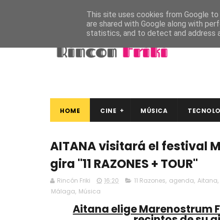
This site uses cookies from Google to d
are shared with Google along with perf
statistics, and to detect and address 
HOME
CINE
MÚSICA
TECNOLO
AITANA visitará el festival
gira "11 RAZONES + TOUR"
Rincón Friki
16:20
11 Razones
,
agenda
,
Aitana
,
Málaga
,
Música
Aitana elige Marenostrum F
recintos de su g