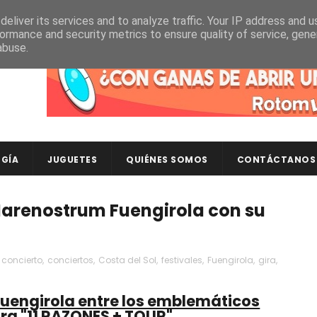
eliver its services and to analyze traffic. Your IP address and 
ormance and security metrics to ensure quality of service, gen
abuse.
Descubre en RotomLoot las últimas colecciones de ca
GÍA
JUGUETES
QUIÉNES SOMOS
CONTÁCTANOS
 Marenostrum Fuengirola con su
concierto
,
conciertos
,
Costa del Sol
,
festivales
,
Fuengirola
,
gira
,
uengirola entre los emblemáticos
ira "11 RAZONES + TOUR"