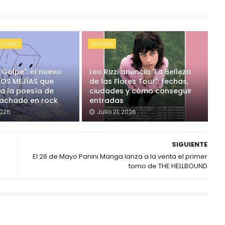
ACHADO
AGENDA
 Golpe": el nuevo
Leo Rizzi anuncia "La Belleza
 LOS MEJÍAS que
de las Flores Tour": fechas,
a la poesía de
ciudades y cómo conseguir
achado en rock
entradas
2026
Julio 21, 2026
SIGUIENTE
El 26 de Mayo Panini Manga lanza a la venta el primer
tomo de THE HELLBOUND