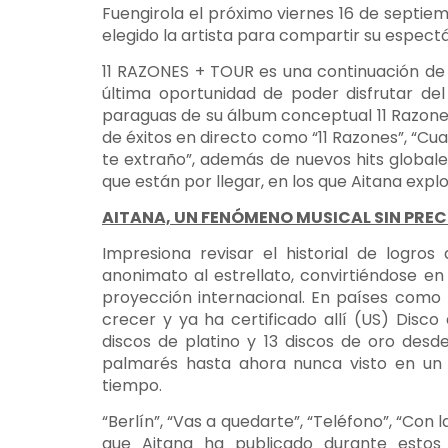
Fuengirola el próximo viernes 16 de septiem
elegido la artista para compartir su espect
11 RAZONES + TOUR es una continuación de l
última oportunidad de poder disfrutar de
paraguas de su álbum conceptual 11 Razones
de éxitos en directo como “11 Razones”, “Cuan
te extraño”, además de nuevos hits globa
que están por llegar, en los que Aitana expl
AITANA, UN FENÓMENO MUSICAL SIN PRE
Impresiona revisar el historial de logro
anonimato al estrellato, convirtiéndose en
proyección internacional. En países como 
crecer y ya ha certificado allí (US) Disc
discos de platino y 13 discos de oro des
palmarés hasta ahora nunca visto en un 
tiempo.
“Berlín”, “Vas a quedarte”, “Teléfono”, “Con l
que Aitana ha publicado durante estos