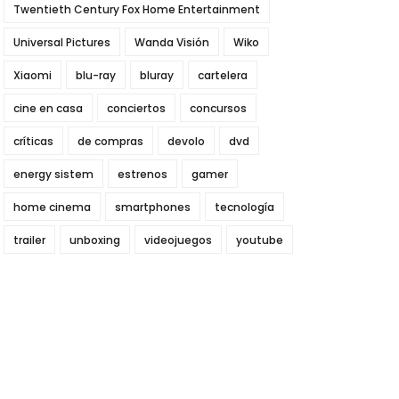
Twentieth Century Fox Home Entertainment
Universal Pictures
Wanda Visión
Wiko
Xiaomi
blu-ray
bluray
cartelera
cine en casa
conciertos
concursos
críticas
de compras
devolo
dvd
energy sistem
estrenos
gamer
home cinema
smartphones
tecnología
trailer
unboxing
videojuegos
youtube