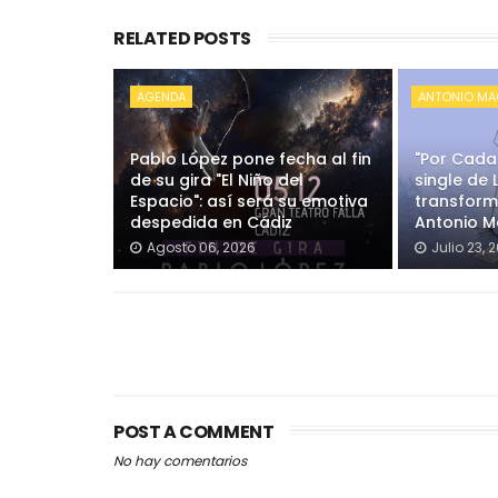
RELATED POSTS
AGENDA
ANTONIO M
Pablo López pone fecha al fin
"Por Cada
de su gira "El Niño del
single de
Espacio": así será su emotiva
transform
despedida en Cádiz
Antonio M
Agosto 06, 2026
Julio 23, 
POST A COMMENT
No hay comentarios