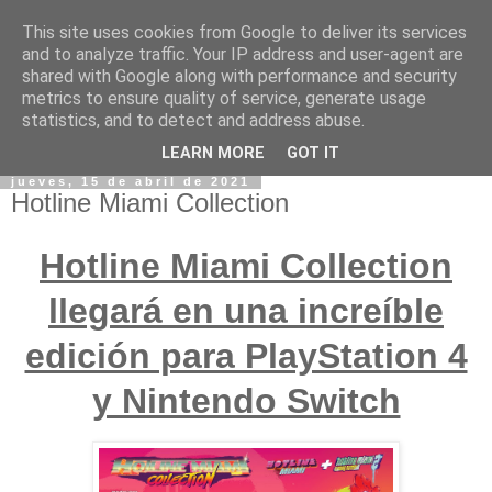
This site uses cookies from Google to deliver its services
and to analyze traffic. Your IP address and user-agent are
shared with Google along with performance and security
metrics to ensure quality of service, generate usage
statistics, and to detect and address abuse.
LEARN MORE
GOT IT
jueves, 15 de abril de 2021
Hotline Miami Collection
Hotline Miami Collection
llegará en una increíble
edición para PlayStation 4
y Nintendo Switch