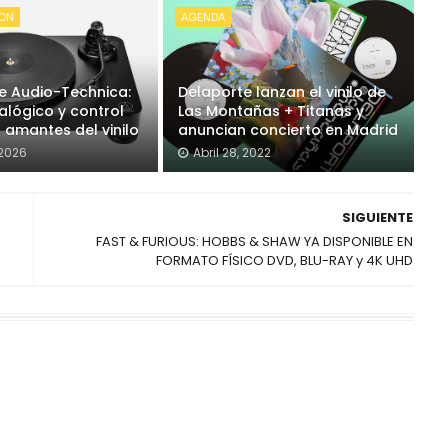
ION
AGENDA
e Audio-Technica:
Delaporte lanzan el vinilo de
alógico y control
Las Montañas + Titanas y
 amantes del vinilo
anuncian concierto en Madrid
 2026
Abril 28, 2022
SIGUIENTE
FAST & FURIOUS: HOBBS & SHAW YA DISPONIBLE EN
FORMATO FÍSICO DVD, BLU-RAY y 4K UHD