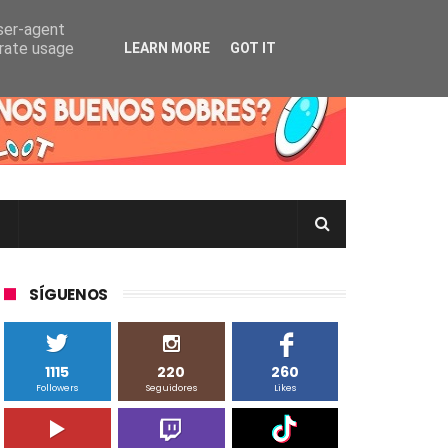
user-agent
erate usage
LEARN MORE
GOT IT
rtas Pokémon TCG en Inglés, Japonés o Chino
SÍGUENOS
1115
220
260
Followers
Seguidores
Likes