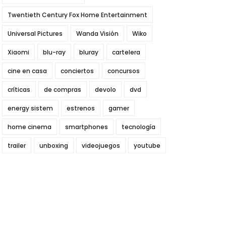
Twentieth Century Fox Home Entertainment
Universal Pictures
Wanda Visión
Wiko
Xiaomi
blu-ray
bluray
cartelera
cine en casa
conciertos
concursos
críticas
de compras
devolo
dvd
energy sistem
estrenos
gamer
home cinema
smartphones
tecnología
trailer
unboxing
videojuegos
youtube