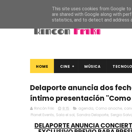
This site uses cookies from Google to d
are shared with Google along with perf
statistics, and to detect and address 
HOME
CINE
MÚSICA
TECNOLO
Delaporte anuncia dos fecha
íntimo presentación "Como 
Rincón Friki
8:15
agenda
,
Como anoche
,
conc
Planet Events
,
Sala el sol
,
Sandra Delaporte
,
Sergio Salvi
DELAPORTE ANUNCIA CONCIERTO
EXCLUSIVO PREVIO PARA PRE