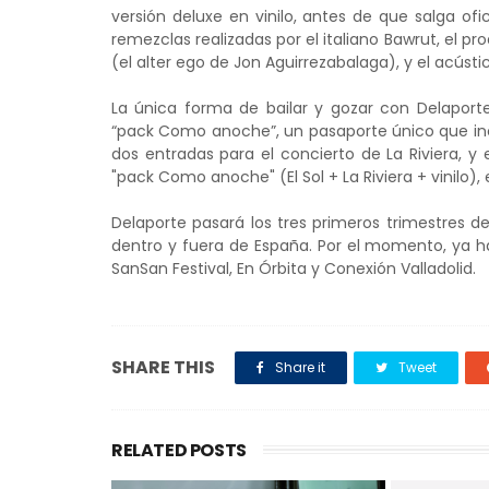
versión deluxe en vinilo, antes de que salga ofi
remezclas realizadas por el italiano Bawrut, el pro
(el alter ego de Jon Aguirrezabalaga), y el acústic
La única forma de bailar y gozar con Delaporte
“pack Como anoche”, un pasaporte único que inclu
dos entradas para el concierto de La Riviera, y e
"pack Como anoche" (El Sol + La Riviera + vinilo),
Delaporte pasará los tres primeros trimestres 
dentro y fuera de España. Por el momento, ya ha
SanSan Festival, En Órbita y Conexión Valladolid.
SHARE THIS
Share it
Tweet
RELATED POSTS