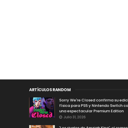
ARTÍCULOS RANDOM
Sorry We're Closed confirma su edic
física para PS5 y Nintendo Switch c
una espectacular Premium Edition
Julio 31, 2026
'Los rivales de Amziah King': el regre