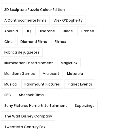
3D Sculpture Puzzle Colour Edition
A Contracorriente Films
Alex O'Dogherty
Android
BQ
Binatone
Blade
Cameo
Cine
Diamond Films
Filmax
Fábrica de juguetes
Illumination Entertainment
MagicBox
Meridiem Games
Microsoft
Motorola
Música
Paramount Pictures
Planet Events
SPC
Sherlock Films
Sony Pictures Home Entertainment
Superzings
The Walt Disney Company
Twentieth Century Fox