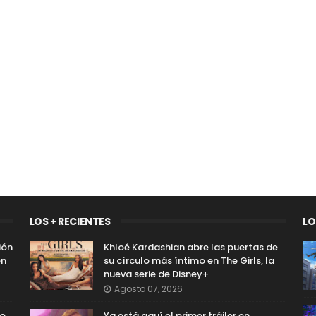
LOS + RECIENTES
LO
ión
Khloé Kardashian abre las puertas de
on
su círculo más íntimo en The Girls, la
nueva serie de Disney+
Agosto 07, 2026
so
Ya está aquí el primer tráiler en