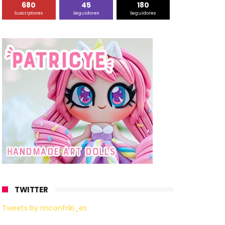
680
45
180
Suscriptores
Seguidores
Seguidores
TWITTER
Tweets by rinconfriki_es