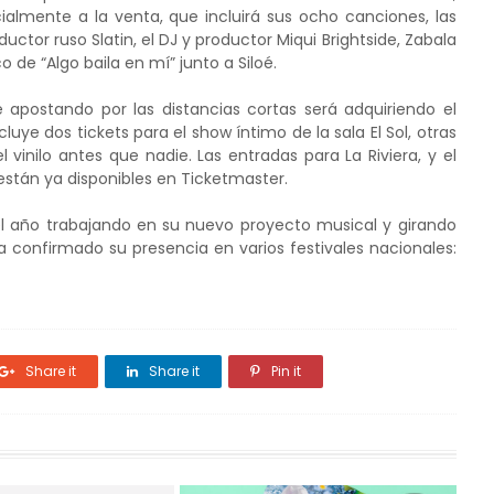
cialmente a la venta, que incluirá sus ocho canciones, las
ductor ruso Slatin, el DJ y productor Miqui Brightside, Zabala
o de “Algo baila en mí” junto a Siloé.
 apostando por las distancias cortas será adquiriendo el
ye dos tickets para el show íntimo de la sala El Sol, otras
l vinilo antes que nadie. Las entradas para La Riviera, y el
 están ya disponibles en Ticketmaster.
del año trabajando en su nuevo proyecto musical y girando
 confirmado su presencia en varios festivales nacionales:
Share it
Share it
Pin it