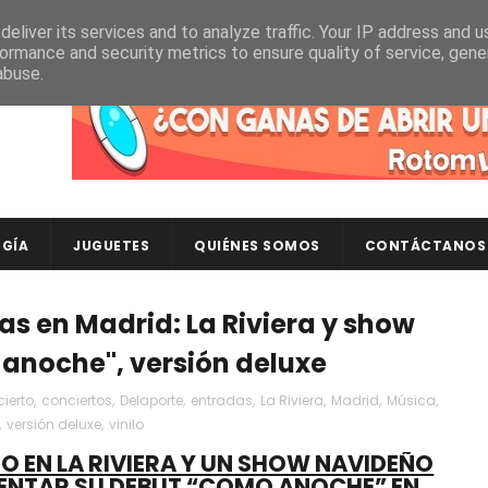
eliver its services and to analyze traffic. Your IP address and 
ormance and security metrics to ensure quality of service, gen
abuse.
Descubre en RotomLoot las últimas colecciones de ca
GÍA
JUGUETES
QUIÉNES SOMOS
CONTÁCTANOS
s en Madrid: La Riviera y show
anoche", versión deluxe
ierto
,
conciertos
,
Delaporte
,
entradas
,
La Riviera
,
Madrid
,
Música
,
,
versión deluxe
,
vinilo
 EN LA RIVIERA Y UN SHOW NAVIDEÑO
SENTAR SU DEBUT “COMO ANOCHE” EN