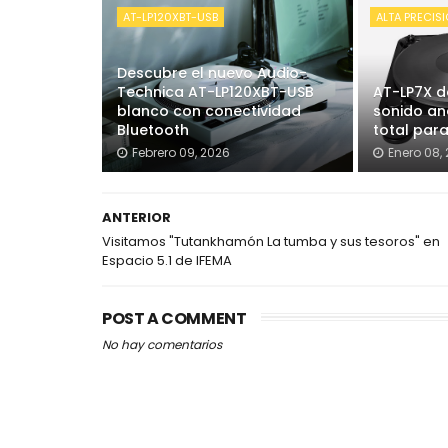
AT-LP120XBT-USB
ALTA PRECIS
Descubre el nuevo Audio-
Technica AT-LP120XBT-USB
AT-LP7X d
blanco con conectividad
sonido an
Bluetooth
total para
Febrero 09, 2026
Enero 08,
ANTERIOR
Visitamos "Tutankhamón La tumba y sus tesoros" en
Espacio 5.1 de IFEMA
POST A COMMENT
No hay comentarios