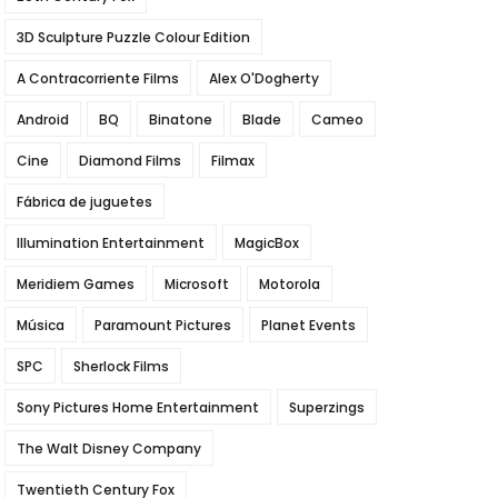
3D Sculpture Puzzle Colour Edition
A Contracorriente Films
Alex O'Dogherty
Android
BQ
Binatone
Blade
Cameo
Cine
Diamond Films
Filmax
Fábrica de juguetes
Illumination Entertainment
MagicBox
Meridiem Games
Microsoft
Motorola
Música
Paramount Pictures
Planet Events
SPC
Sherlock Films
Sony Pictures Home Entertainment
Superzings
The Walt Disney Company
Twentieth Century Fox