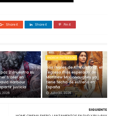
Share it
Share it
Pin it
ANDREW PATTERSON
'Los rivales de Amziah King': el
 paz 2' muestra su
regreso más esperado de
mer tráiler en
Matthew McConaughey ya
David Harbour
tiene fecha de estreno en
partir justicia
España
, 2026
Julio 30, 2026
SIGUIENTE
HOME CINEMA ENERO: LANZAMIENTOS EN DVD Y BLU-RAY