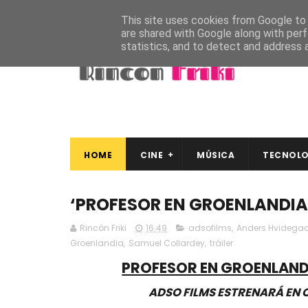
This site uses cookies from Google to d
are shared with Google along with perf
statistics, and to detect and address 
HOME
CINE
MÚSICA
TECNOLO
‘PROFESOR EN GROENLANDIA’ 
Rincón Friki
16:49
adsofilms
,
Anders Hvidega
Groenlandia
,
Samuel Collardey
,
tráiler
PROFESOR EN GROENLANDIA
ADSO FILMS ESTRENARÁ EN C