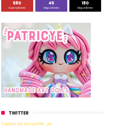
680
45
180
Suscriptores
Seguidores
Seguidores
TWITTER
Tweets by rinconfriki_es