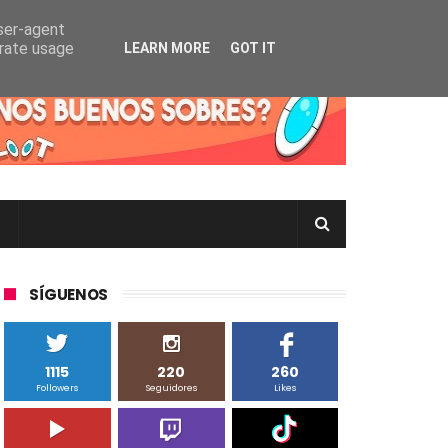
user-agent
erate usage
LEARN MORE
GOT IT
rtas Pokémon TCG en Inglés, Japonés o Chino
SÍGUENOS
1115
220
260
Followers
Seguidores
Likes