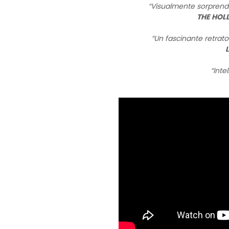
“Visualmente sorpren
THE HOL
“Un fascinante retrat
“Inte