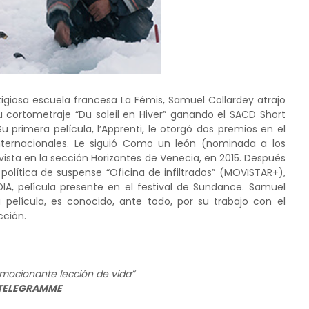
tigiosa escuela francesa La Fémis, Samuel Collardey atrajo
su cortometraje “Du soleil en Hiver” ganando el SACD Short
u primera película, l’Apprenti, le otorgó dos premios en el
nternacionales. Le siguió Como un león (nominada a los
ista en la sección Horizontes de Venecia, en 2015. Después
e política de suspense “Oficina de infiltrados” (MOVISTAR+),
A, película presente en el festival de Sundance. Samuel
a película, es conocido, ante todo, por su trabajo con el
cción.
mocionante lección de vida”
 TELEGRAMME