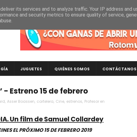
eliver its services and to analyze traffic. Your IP address and 
ormance and security metrics to ensure quality of service, gen
abuse.
Descubre en RotomLoot las últimas colecciones de ca
GÍA
JUGUETES
QUIÉNES SOMOS
CONTÁCTANOS
- Estreno 15 de febrero
ard
,
Asser Boassen
,
cartelera
,
Cine
,
estrenos
,
Profesor en
. Un film de Samuel Collardey
INES EL PRÓXIMO 15 DE FEBRERO 2019