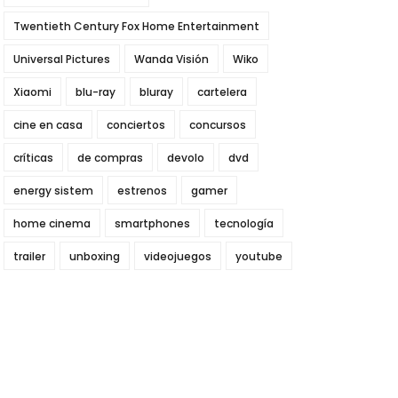
Twentieth Century Fox Home Entertainment
Universal Pictures
Wanda Visión
Wiko
Xiaomi
blu-ray
bluray
cartelera
cine en casa
conciertos
concursos
críticas
de compras
devolo
dvd
energy sistem
estrenos
gamer
home cinema
smartphones
tecnología
trailer
unboxing
videojuegos
youtube