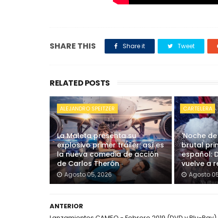
SHARE THIS
Share it
Tweet
RELATED POSTS
ALEJANDRO SPEITZER
CARTELERA
La Maleta presenta su
'Noche de
explosivo primer tráiler: así es
brutal pri
la nueva comedia de acción
español: 
de Carlos Therón
vuelve a re
Agosto 05, 2026
Agosto 05
ANTERIOR
Lanzamientos CAMEO - Febrero 2019 (DVD y Blu-Ray)