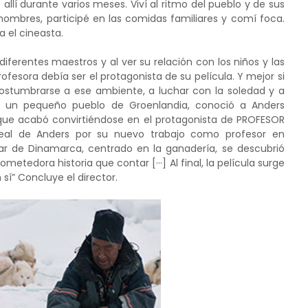
 allí durante varios meses. Viví al ritmo del pueblo y de sus
 hombres, participé en las comidas familiares y comí foca.
a el cineasta.
diferentes maestros y al ver su relación con los niños y las
rofesora debía ser el protagonista de su película. Y mejor si
ostumbrarse a ese ambiente, a luchar con la soledad y a
t, un pequeño pueblo de Groenlandia, conoció a Anders
que acabó convirtiéndose en el protagonista de PROFESOR
real de Anders por su nuevo trabajo como profesor en
iar de Dinamarca, centrado en la ganadería, se descubrió
tedora historia que contar [···] Al final, la película surge
sí” Concluye el director.