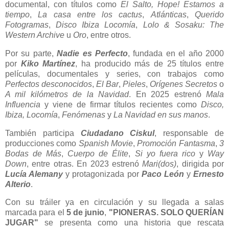
documental, con títulos como
El Salto,
Hope! Estamos a
tiempo
,
La casa entre los cactus
,
Atlánticas
,
Querido
Fotogramas
,
Disco Ibiza Locomía
,
Lolo & Sosaku: The
Western Archive
u
Oro
, entre otros.
Por su parte,
Nadie es Perfecto
, fundada en el año 2000
por
Kiko Martínez
, ha producido más de 25 títulos entre
películas, documentales y series, con trabajos como
Perfectos desconocidos
,
El Bar
,
Pieles
,
Orígenes Secretos
o
A mil kilómetros de la Navidad
. En 2025 estrenó
Mala
Influencia
y viene de firmar títulos recientes como
Disco,
Ibiza, Locomía
,
Fenómenas
y
La Navidad en sus manos
.
También participa
Ciudadano Ciskul
, responsable de
producciones como
Spanish Movie
,
Promoción Fantasma
,
3
Bodas de Más
,
Cuerpo de Élite
,
Si yo fuera rico
y
Way
Down
, entre otras. En 2023 estrenó
Mari(dos)
, dirigida por
Lucía Alemany
y protagonizada por
Paco León
y
Ernesto
Alterio
.
Con su tráiler ya en circulación y su llegada a salas
marcada para el
5 de junio
,
"PIONERAS. SOLO QUERÍAN
JUGAR"
se presenta como una historia que rescata