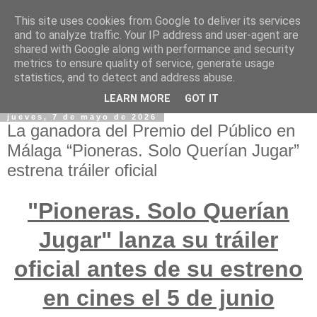
This site uses cookies from Google to deliver its services
and to analyze traffic. Your IP address and user-agent are
shared with Google along with performance and security
metrics to ensure quality of service, generate usage
statistics, and to detect and address abuse.
LEARN MORE
GOT IT
jueves, 7 de mayo de 2026
La ganadora del Premio del Público en
Málaga “Pioneras. Solo Querían Jugar”
estrena tráiler oficial
"Pioneras. Solo Querían
Jugar" lanza su tráiler
oficial antes de su estreno
en cines el 5 de junio