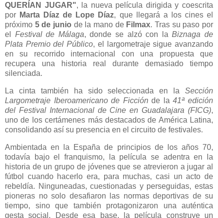
QUERÍAN JUGAR"
, la nueva película dirigida y coescrita
por
Marta Díaz de Lope Díaz
, que llegará a los cines el
próximo
5 de junio
de la mano de
Filmax
. Tras su paso por
el
Festival de Málaga
, donde se alzó con la
Biznaga de
Plata Premio del Público
, el largometraje sigue avanzando
en su recorrido internacional con una propuesta que
recupera una historia real durante demasiado tiempo
silenciada.
La cinta también ha sido seleccionada en la
Sección
Largometraje Iberoamericano de Ficción
de la
41ª edición
del Festival Internacional de Cine en Guadalajara (FICG)
,
uno de los certámenes más destacados de América Latina,
consolidando así su presencia en el circuito de festivales.
Ambientada en la España de principios de los años 70,
todavía bajo el franquismo, la película se adentra en la
historia de un grupo de jóvenes que se atrevieron a jugar al
fútbol cuando hacerlo era, para muchas, casi un acto de
rebeldía. Ninguneadas, cuestionadas y perseguidas, estas
pioneras no solo desafiaron las normas deportivas de su
tiempo, sino que también protagonizaron una auténtica
gesta social. Desde esa base, la película construye un