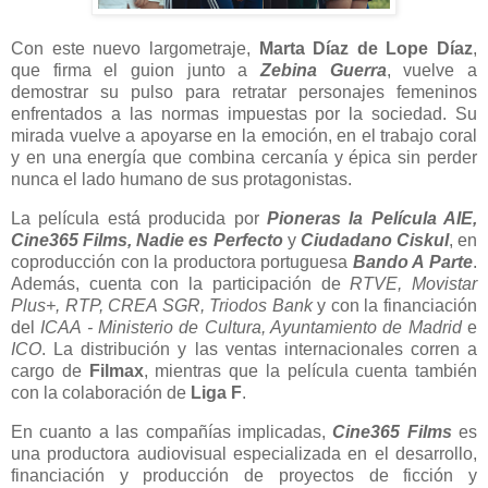
Con este nuevo largometraje,
Marta Díaz de Lope Díaz
,
que firma el guion junto a
Zebina Guerra
, vuelve a
demostrar su pulso para retratar personajes femeninos
enfrentados a las normas impuestas por la sociedad. Su
mirada vuelve a apoyarse en la emoción, en el trabajo coral
y en una energía que combina cercanía y épica sin perder
nunca el lado humano de sus protagonistas.
La película está producida por
Pioneras la Película AIE,
Cine365 Films, Nadie es Perfecto
y
Ciudadano Ciskul
, en
coproducción con la productora portuguesa
Bando A Parte
.
Además, cuenta con la participación de
RTVE, Movistar
Plus+, RTP, CREA SGR, Triodos Bank
y con la financiación
del
ICAA - Ministerio de Cultura, Ayuntamiento de Madrid
e
ICO
. La distribución y las ventas internacionales corren a
cargo de
Filmax
, mientras que la película cuenta también
con la colaboración de
Liga F
.
En cuanto a las compañías implicadas,
Cine365 Films
es
una productora audiovisual especializada en el desarrollo,
financiación y producción de proyectos de ficción y