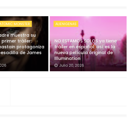
ATOMIC MONSTER
ALIENIGENAS
adre muestra su
 primer tráiler:
NO ESTAMOS SOLOS ya tiene
hastain protagoniza
tráiler en español: así es la
pesadilla de James
nueva película original de
Illumination
2026
Julio 20, 2026