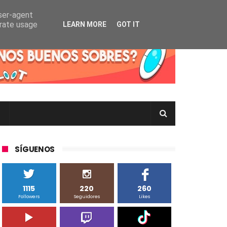
user-agent
erate usage
LEARN MORE
GOT IT
rtas Pokémon TCG en Inglés, Japonés o Chino
SÍGUENOS
1115
220
260
Followers
Seguidores
Likes