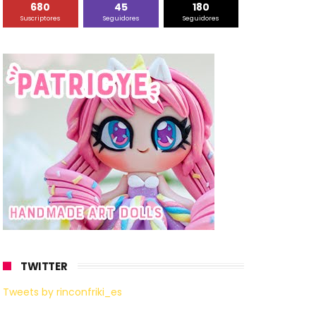
680
45
180
Suscriptores
Seguidores
Seguidores
TWITTER
Tweets by rinconfriki_es