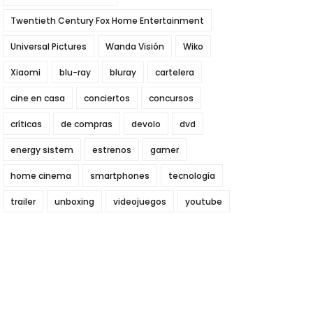
Twentieth Century Fox Home Entertainment
Universal Pictures
Wanda Visión
Wiko
Xiaomi
blu-ray
bluray
cartelera
cine en casa
conciertos
concursos
críticas
de compras
devolo
dvd
energy sistem
estrenos
gamer
home cinema
smartphones
tecnología
trailer
unboxing
videojuegos
youtube