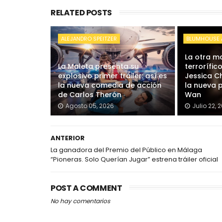
RELATED POSTS
ALEJANDRO SPEITZER
BLUMHOUSE 
La otra m
La Maleta presenta su
terrorífico
explosivo primer tráiler: así es
Jessica C
la nueva comedia de acción
la nueva 
de Carlos Therón
Wan
Agosto 05, 2026
Julio 22, 
ANTERIOR
La ganadora del Premio del Público en Málaga
“Pioneras. Solo Querían Jugar” estrena tráiler oficial
POST A COMMENT
No hay comentarios