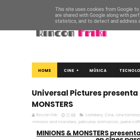
This site uses cookies from Google to d
are shared with Google along with perf
statistics, and to detect and address 
HOME
CINE
MÚSICA
TECNOLO
Universal Pictures presenta 
MONSTERS
Rincón Friki
17:48
cartelera
,
Cine
,
cine familiar
minions and monsters
,
peliculas animacion
,
pierre coff
MINIONS & MONSTERS presenta s
en cines para 