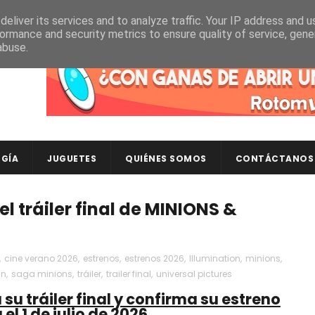
eliver its services and to analyze traffic. Your IP address and 
ormance and security metrics to ensure quality of service, gen
abuse.
Descubre en RotomLoot las últimas colecciones de ca
GÍA
JUGUETES
QUIÉNES SOMOS
CONTÁCTANOS
el tráiler final de MINIONS &
,
cine verano 2026
,
estrenos
,
estrenos 2026
,
Illumination
,
minions
,
in
,
saga minions
,
tráiler
,
trailer final
,
universal pictures
u tráiler final y confirma su estreno
el 1 de julio de 2026