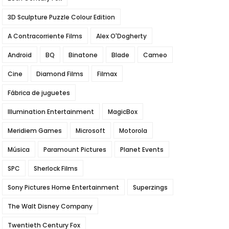
3D Sculpture Puzzle Colour Edition
A Contracorriente Films
Alex O'Dogherty
Android
BQ
Binatone
Blade
Cameo
Cine
Diamond Films
Filmax
Fábrica de juguetes
Illumination Entertainment
MagicBox
Meridiem Games
Microsoft
Motorola
Música
Paramount Pictures
Planet Events
SPC
Sherlock Films
Sony Pictures Home Entertainment
Superzings
The Walt Disney Company
Twentieth Century Fox