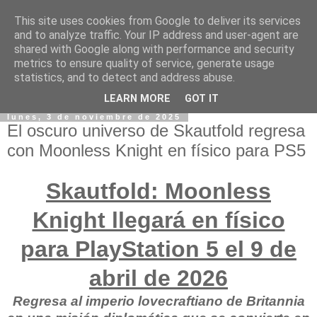
This site uses cookies from Google to deliver its services
and to analyze traffic. Your IP address and user-agent are
shared with Google along with performance and security
metrics to ensure quality of service, generate usage
statistics, and to detect and address abuse.
LEARN MORE
GOT IT
lunes, 3 de noviembre de 2025
El oscuro universo de Skautfold regresa
con Moonless Knight en físico para PS5
Skautfold: Moonless
Knight llegará en físico
para PlayStation 5 el 9 de
abril de 2026
Regresa al imperio lovecraftiano de Britannia