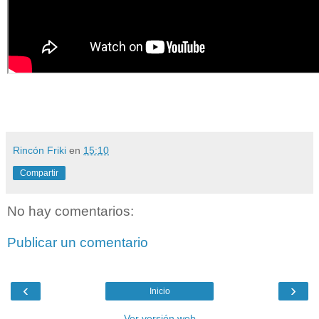
Rincón Friki
en
15:10
Compartir
No hay comentarios:
Publicar un comentario
‹
›
Inicio
Ver versión web