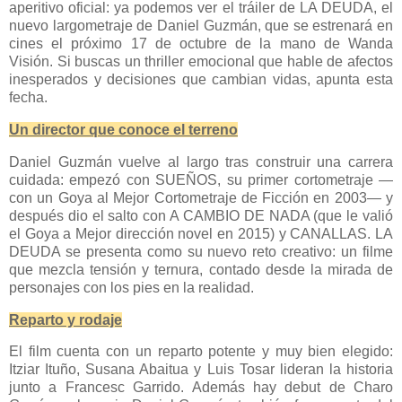
aperitivo oficial: ya podemos ver el tráiler de LA DEUDA, el
nuevo largometraje de Daniel Guzmán, que se estrenará en
cines el próximo 17 de octubre de la mano de Wanda
Visión. Si buscas un thriller emocional que hable de afectos
inesperados y decisiones que cambian vidas, apunta esta
fecha.
Un director que conoce el terreno
Daniel Guzmán vuelve al largo tras construir una carrera
cuidada: empezó con SUEÑOS, su primer cortometraje —
con un Goya al Mejor Cortometraje de Ficción en 2003— y
después dio el salto con A CAMBIO DE NADA (que le valió
el Goya a Mejor dirección novel en 2015) y CANALLAS. LA
DEUDA se presenta como su nuevo reto creativo: un filme
que mezcla tensión y ternura, contado desde la mirada de
personajes con los pies en la realidad.
Reparto y rodaje
El film cuenta con un reparto potente y muy bien elegido:
Itziar Ituño, Susana Abaitua y Luis Tosar lideran la historia
junto a Francesc Garrido. Además hay debut de Charo