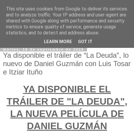
This site uses cookies from Google to deliver its services
and to analyze traffic. Your IP address and user-agent are
shared with Google along with performance and security
metrics to ensure quality of service, generate usage
statistics, and to detect and address abuse.
LEARN MORE
GOT IT
martes, 16 de septiembre de 2025
Ya disponible el tráiler de “La Deuda”, lo
nuevo de Daniel Guzmán con Luis Tosar
e Itziar Ituño
YA DISPONIBLE EL
TRÁILER DE "LA DEUDA",
LA NUEVA PELÍCULA DE
DANIEL GUZMÁN