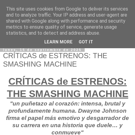
This site uses cookies from Google to deliver its services
and to analyze traffic. Your IP address and user-agent are
shared with Google along with performance and security
metrics to ensure quality of service, generate usage
statistics, and to detect and address abuse.
LEARN MORE
GOT IT
lunes, 15 de septiembre de 2025
CRÍTICAS de ESTRENOS: THE
SMASHING MACHINE
CRÍTICAS de ESTRENOS:
THE SMASHING MACHINE
"un puñetazo al corazón: intensa, brutal y
profundamente humana. Dwayne Johnson
firma el papel más emotivo y desgarrador de
su carrera en una historia que duele… y
conmueve"