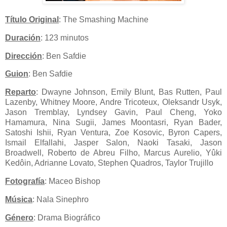
Título Original
: The Smashing Machine
Duración
: 123 minutos
Dirección
: Ben Safdie
Guion
: Ben Safdie
Reparto
: Dwayne Johnson, Emily Blunt, Bas Rutten, Paul
Lazenby, Whitney Moore, Andre Tricoteux, Oleksandr Usyk,
Jason Tremblay, Lyndsey Gavin, Paul Cheng, Yoko
Hamamura, Nina Sugii, James Moontasri, Ryan Bader,
Satoshi Ishii, Ryan Ventura, Zoe Kosovic, Byron Capers,
Ismail Elfallahi, Jasper Salon, Naoki Tasaki, Jason
Broadwell, Roberto de Abreu Filho, Marcus Aurelio, Yûki
Kedôin, Adrianne Lovato, Stephen Quadros, Taylor Trujillo
Fotografía
: Maceo Bishop
Música
: Nala Sinephro
Género
: Drama Biográfico