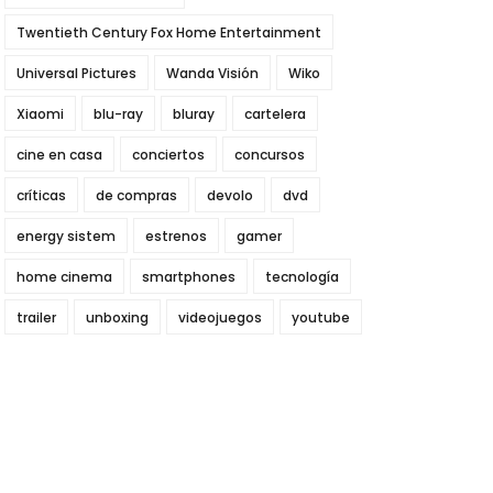
Twentieth Century Fox Home Entertainment
Universal Pictures
Wanda Visión
Wiko
Xiaomi
blu-ray
bluray
cartelera
cine en casa
conciertos
concursos
críticas
de compras
devolo
dvd
energy sistem
estrenos
gamer
home cinema
smartphones
tecnología
trailer
unboxing
videojuegos
youtube