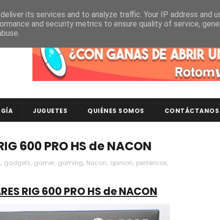
eliver its services and to analyze traffic. Your IP address and 
ormance and security metrics to ensure quality of service, gen
abuse.
Descubre en RotomLoot las últimas colecciones de ca
GÍA
JUGUETES
QUIÉNES SOMOS
CONTÁCTANOS
RIG 600 PRO HS de NACON
h
,
gadgets
,
gamer
,
gaming
,
Nacon
,
opinion
,
periféricos
,
RES RIG 600 PRO HS de NACON