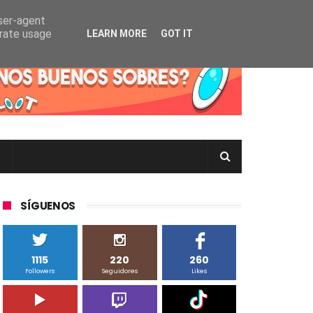
user-agent
erate usage
LEARN MORE
GOT IT
rtas Pokémon TCG en Inglés, Japonés o Chino
SÍGUENOS
1115
220
260
Followers
Seguidores
Likes