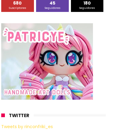
680
45
180
Suscriptores
Seguidores
Seguidores
TWITTER
Tweets by rinconfriki_es