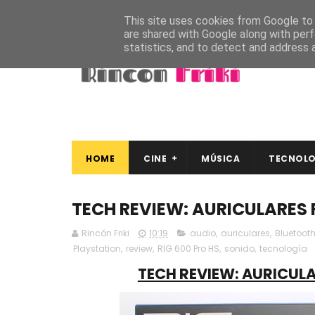
This site uses cookies from Google to d
are shared with Google along with perf
statistics, and to detect and address 
HOME
CINE
MÚSICA
TECNOLO
TECH REVIEW: AURICULARES 
Rincón Friki
10:19
audio
,
auriculares
,
Bluetoot
Playstation
,
review
,
RIG 600 Pro HS
,
sonido
,
tecnología
TECH REVIEW: AURICULA