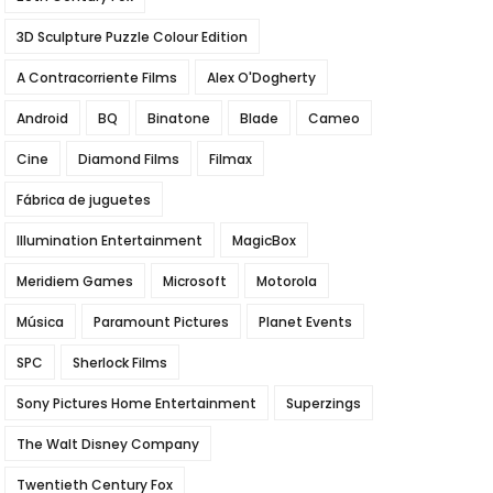
3D Sculpture Puzzle Colour Edition
A Contracorriente Films
Alex O'Dogherty
Android
BQ
Binatone
Blade
Cameo
Cine
Diamond Films
Filmax
Fábrica de juguetes
Illumination Entertainment
MagicBox
Meridiem Games
Microsoft
Motorola
Música
Paramount Pictures
Planet Events
SPC
Sherlock Films
Sony Pictures Home Entertainment
Superzings
The Walt Disney Company
Twentieth Century Fox