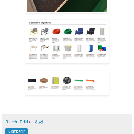
Rincón Friki
en
8:49
Compartir