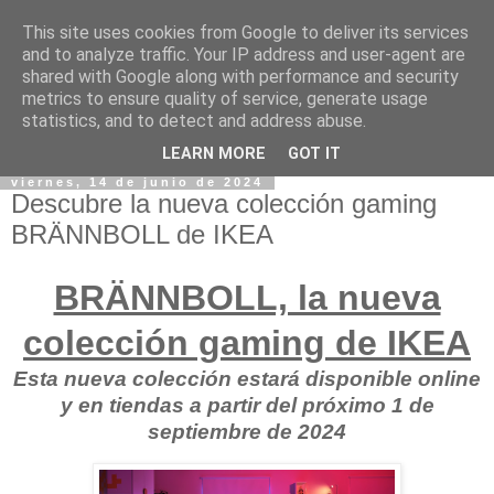
This site uses cookies from Google to deliver its services
and to analyze traffic. Your IP address and user-agent are
shared with Google along with performance and security
metrics to ensure quality of service, generate usage
statistics, and to detect and address abuse.
LEARN MORE
GOT IT
viernes, 14 de junio de 2024
Descubre la nueva colección gaming
BRÄNNBOLL de IKEA
BRÄNNBOLL, la nueva
colección gaming de IKEA
Esta nueva colección estará disponible online
y en tiendas a partir del próximo 1 de
septiembre de 2024