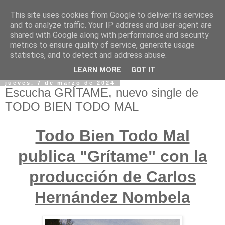
This site uses cookies from Google to deliver its services
and to analyze traffic. Your IP address and user-agent are
shared with Google along with performance and security
metrics to ensure quality of service, generate usage
statistics, and to detect and address abuse.
LEARN MORE
GOT IT
jueves, 7 de marzo de 2024
Escucha GRÍTAME, nuevo single de
TODO BIEN TODO MAL
Todo Bien Todo Mal
publica "Grítame" con la
producción de Carlos
Hernández Nombela