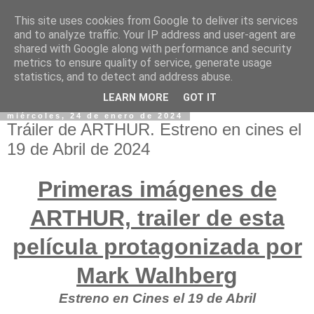
This site uses cookies from Google to deliver its services
and to analyze traffic. Your IP address and user-agent are
shared with Google along with performance and security
metrics to ensure quality of service, generate usage
statistics, and to detect and address abuse.
LEARN MORE
GOT IT
miércoles, 24 de enero de 2024
Tráiler de ARTHUR. Estreno en cines el
19 de Abril de 2024
Primeras imágenes de
ARTHUR, trailer de esta
película protagonizada por
Mark Walhberg
Estreno en Cines el 19 de Abril