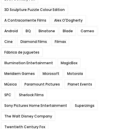
3D Sculpture Puzzle Colour Edition
A Contracorriente Films
Alex O'Dogherty
Android
BQ
Binatone
Blade
Cameo
Cine
Diamond Films
Filmax
Fábrica de juguetes
Illumination Entertainment
MagicBox
Meridiem Games
Microsoft
Motorola
Música
Paramount Pictures
Planet Events
SPC
Sherlock Films
Sony Pictures Home Entertainment
Superzings
The Walt Disney Company
Twentieth Century Fox