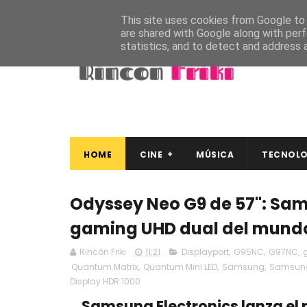
This site uses cookies from Google to d
are shared with Google along with perf
statistics, and to detect and address 
HOME
CINE
MÚSICA
TECNOLO
Odyssey Neo G9 de 57'': Sa
gaming UHD dual del mund
Rincón Friki
11:21
Displayport
,
G95NC
,
G97NC
,
Quantum Matrix
,
Quantum Mini LED
,
Samsung
,
Samsung
Display HDR 1000
Samsung Electronics lanza el 