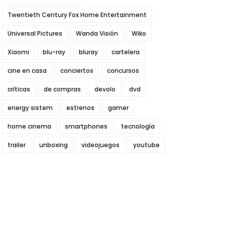
Twentieth Century Fox Home Entertainment
Universal Pictures
Wanda Visión
Wiko
Xiaomi
blu-ray
bluray
cartelera
cine en casa
conciertos
concursos
críticas
de compras
devolo
dvd
energy sistem
estrenos
gamer
home cinema
smartphones
tecnología
trailer
unboxing
videojuegos
youtube