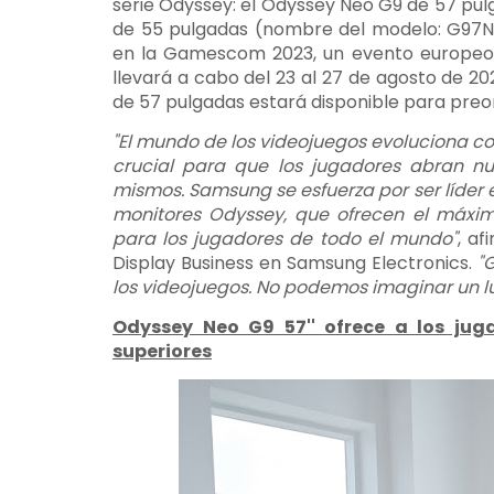
serie Odyssey: el Odyssey Neo G9 de 57 pu
de 55 pulgadas (nombre del modelo: G97NC
en la Gamescom 2023, un evento europeo d
llevará a cabo del 23 al 27 de agosto de 2
de 57 pulgadas estará disponible para preor
"El mundo de los videojuegos evoluciona c
crucial para que los jugadores abran nu
mismos. Samsung se esfuerza por ser líder 
monitores Odyssey, que ofrecen el máxim
para los jugadores de todo el mundo"
, af
Display Business en Samsung Electronics.
"
los videojuegos. No podemos imaginar un lu
Odyssey Neo G9 57'' ofrece a los jug
superiores