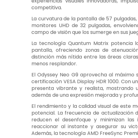
experiencias visuales innovadoras, impul
competitiva.
La curvatura de la pantalla de 57 pulgadas,
monitores UHD de 32 pulgadas, envolviend
campo de visión que los sumerge en sus ju
La tecnología Quantum Matrix potencia l
pantalla, ofreciendo zonas de atenuació
distinción más nítida entre las áreas clara
menos resplandor.
El Odyssey Neo G9 aprovecha al máximo su
certificación VESA Display HDR 1000. Con un
presenta vibrante y realista, mostrando 
además de una expresión mejorada y profun
El rendimiento y la calidad visual de este
potencial. La frecuencia de actualizació
reducen el desenfoque y minimizan las i
reaccionar al instante y asegurar su vict
Además, la tecnología AMD FreeSync Premiu