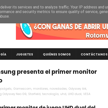
eliver its services and to analyze traffic. Your IP address and 
ormance and security metrics to ensure quality of service, gen
abuse.
Descubre en RotomLoot las últimas colecciones de ca
GÍA
JUGUETES
QUIÉNES SOMOS
CONTÁCTANOS
msung presenta el primer monitor
o
gadgets
,
Gamescom
,
monitores
,
novedades
,
Odyssey Ark
,
 Odyssey Neo G9
,
Starfield
,
tecnología
,
uhd
,
UHD dual
,
VESA
primer monitor de juego UHD dual del