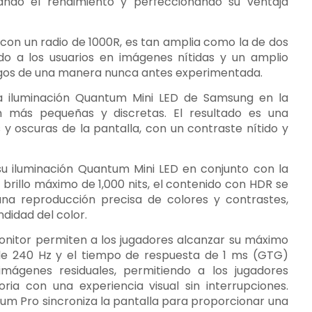
sando el rendimiento y perfeccionando su ventaja
 con un radio de 1000R, es tan amplia como la de dos
o a los usuarios en imágenes nítidas y un amplio
egos de una manera nunca antes experimentada.
a iluminación Quantum Mini LED de Samsung en la
n más pequeñas y discretas. El resultado es una
s y oscuras de la pantalla, con un contraste nítido y
 iluminación Quantum Mini LED en conjunto con la
 brillo máximo de 1,000 nits, el contenido con HDR se
una reproducción precisa de colores y contrastes,
didad del color.
 monitor permiten a los jugadores alcanzar su máximo
n de 240 Hz y el tiempo de respuesta de 1 ms (GTG)
mágenes residuales, permitiendo a los jugadores
oria con una experiencia visual sin interrupciones.
m Pro sincroniza la pantalla para proporcionar una