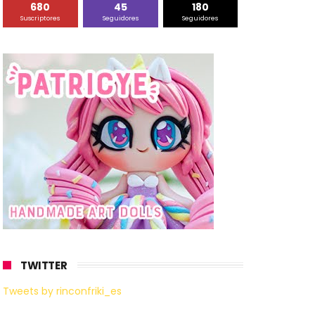
680
45
180
Suscriptores
Seguidores
Seguidores
TWITTER
Tweets by rinconfriki_es