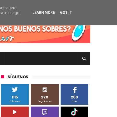
user-agent
erate usage
LEARN MORE
GOT IT
rtas Pokémon TCG en Inglés, Japonés o Chino
SÍGUENOS
1115
220
260
Followers
Seguidores
Likes