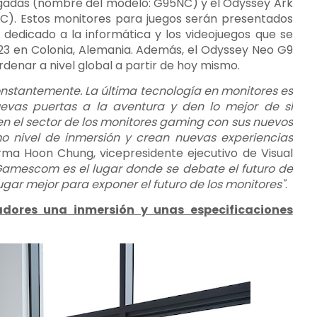
lgadas (nombre del modelo: G95NC) y el Odyssey Ark
). Estos monitores para juegos serán presentados
edicado a la informática y los videojuegos que se
023 en Colonia, Alemania. Además, el Odyssey Neo G9
denar a nivel global a partir de hoy mismo.
onstantemente. La última tecnología en monitores es
evas puertas a la aventura y den lo mejor de sí
en el sector de los monitores gaming con sus nuevos
o nivel de inmersión y crean nuevas experiencias
irma Hoon Chung, vicepresidente ejecutivo de Visual
Gamescom es el lugar donde se debate el futuro de
gar mejor para exponer el futuro de los monitores"
.
adores una inmersión y unas especificaciones