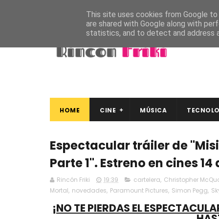
This site uses cookies from Google to d
are shared with Google along with perf
statistics, and to detect and address 
HOME
CINE
MÚSICA
TECNOLO
Espectacular tráiler de "Mi
Parte 1". Estreno en cines 14
Rincón Friki
19:39
cartelera
,
Christopher McQua
Mortal
,
novedades
,
Paramount Pictures
,
Simon Pegg
,
Sk
¡NO TE PIERDAS EL ESPECTACULA
HAS