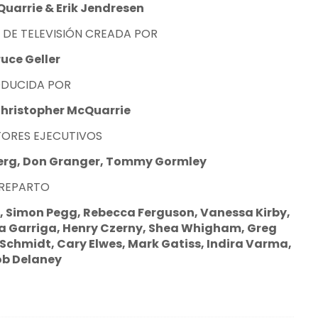
uarrie & Erik Jendresen
E DE TELEVISIÓN CREADA POR
uce Geller
DUCIDA POR
Christopher McQuarrie
ORES EJECUTIVOS
berg, Don Granger, Tommy Gormley
REPARTO
, Simon Pegg, Rebecca Ferguson, Vanessa Kirby,
la Garriga, Henry Czerny, Shea Whigham, Greg
 Schmidt, Cary Elwes, Mark Gatiss, Indira Varma,
ob Delaney