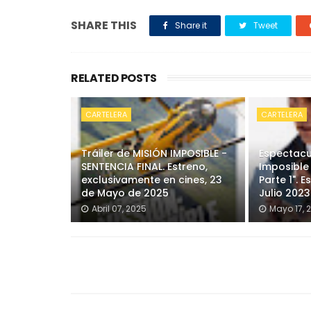
SHARE THIS
Share it
Tweet
RELATED POSTS
CARTELERA
CARTELERA
Tráiler de MISIÓN IMPOSIBLE -
Espectacul
SENTENCIA FINAL. Estreno,
Imposible
exclusivamente en cines, 23
Parte 1". 
de Mayo de 2025
Julio 2023
Abril 07, 2025
Mayo 17, 