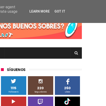
user-agent
erate usage
LEARN MORE
GOT IT
rtas Pokémon TCG en Inglés, Japonés o Chino
SÍGUENOS
1115
220
260
Followers
Seguidores
Likes