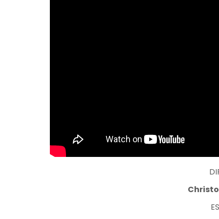
DI
Christ
E