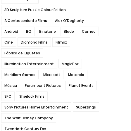
3D Sculpture Puzzle Colour Edition
A Contracorriente Films
Alex O'Dogherty
Android
BQ
Binatone
Blade
Cameo
Cine
Diamond Films
Filmax
Fábrica de juguetes
Illumination Entertainment
MagicBox
Meridiem Games
Microsoft
Motorola
Música
Paramount Pictures
Planet Events
SPC
Sherlock Films
Sony Pictures Home Entertainment
Superzings
The Walt Disney Company
Twentieth Century Fox