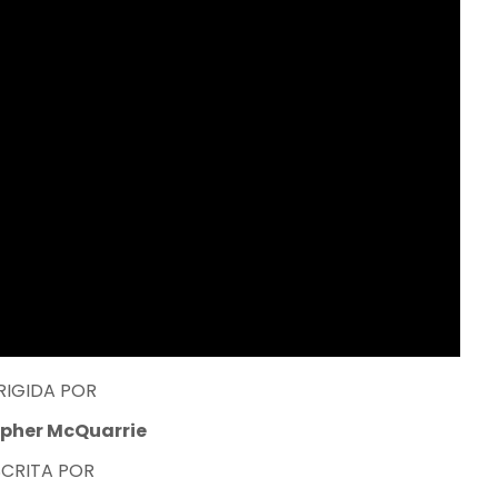
RIGIDA POR
opher McQuarrie
SCRITA POR