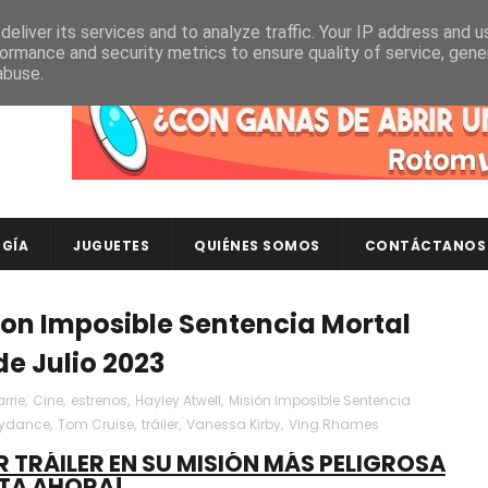
eliver its services and to analyze traffic. Your IP address and 
ormance and security metrics to ensure quality of service, gen
abuse.
Descubre en RotomLoot las últimas colecciones de ca
GÍA
JUGUETES
QUIÉNES SOMOS
CONTÁCTANOS
sion Imposible Sentencia Mortal
 de Julio 2023
rrie
,
Cine
,
estrenos
,
Hayley Atwell
,
Misión Imposible Sentencia
ydance
,
Tom Cruise
,
tráiler
,
Vanessa Kirby
,
Ving Rhames
R TRÁILER EN SU MISIÓN MÁS PELIGROSA
TA AHORA!