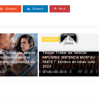
Share it
Share it
Pin it
CARTELERA
ar tráiler de "Mision
Teaser Tráiler de "MISIÓN
 Sentencia Mortal
IMPOSIBLE: SENTENCIA MORTAL-
Estreno en cines 14 de
PARTE 1". Estreno en cines Julio
2023
2023
Mayo 23, 2022