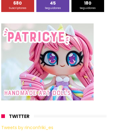
680
45
180
Suscriptores
Seguidores
Seguidores
TWITTER
Tweets by rinconfriki_es