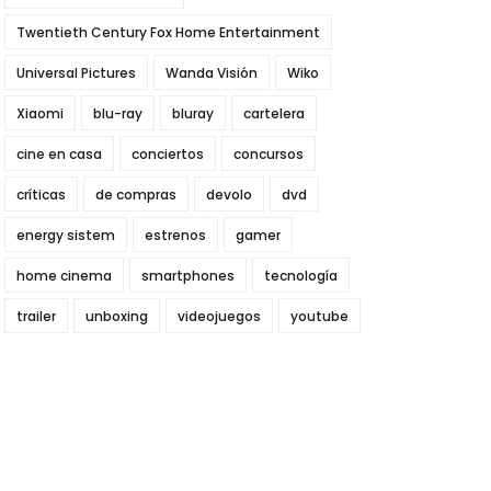
Twentieth Century Fox Home Entertainment
Universal Pictures
Wanda Visión
Wiko
Xiaomi
blu-ray
bluray
cartelera
cine en casa
conciertos
concursos
críticas
de compras
devolo
dvd
energy sistem
estrenos
gamer
home cinema
smartphones
tecnología
trailer
unboxing
videojuegos
youtube