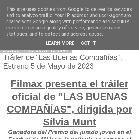
This site uses cookies from Google to deliver its services
and to analyze traffic. Your IP address and user-agent are
shared with Google along with performance and security
metrics to ensure quality of service, generate usage
statistics, and to detect and address abuse.
LEARN MORE
GOT IT
martes, 4 de abril de 2023
Tráiler de "Las Buenas Compañías".
Estreno 5 de Mayo de 2023
Filmax presenta el tráiler
oficial de "LAS BUENAS
COMPAÑÍAS", dirigida por
Sílvia Munt
Ganadora del Premio del jurado joven en el