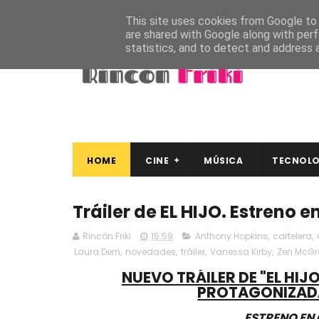
This site uses cookies from Google to d
are shared with Google along with perf
statistics, and to detect and address 
HOME
CINE
MÚSICA
TECNOLO
Tráiler de EL HIJO. Estreno e
Rincón Friki
15:59
Anthony Hopkins
,
cartelera
,
Laura Dern
,
novedades
,
tráiler
,
Vanessa Kirby
,
Zen McGr
NUEVO TRÁILER DE "EL HIJO
PROTAGONIZAD
ESTRENO EN 