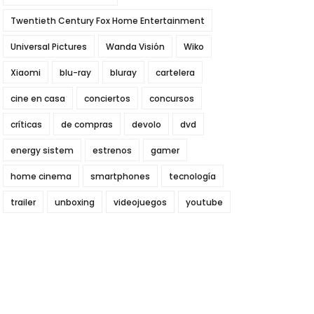
Twentieth Century Fox Home Entertainment
Universal Pictures
Wanda Visión
Wiko
Xiaomi
blu-ray
bluray
cartelera
cine en casa
conciertos
concursos
críticas
de compras
devolo
dvd
energy sistem
estrenos
gamer
home cinema
smartphones
tecnología
trailer
unboxing
videojuegos
youtube