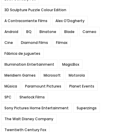
3D Sculpture Puzzle Colour Edition
A Contracorriente Films
Alex O'Dogherty
Android
BQ
Binatone
Blade
Cameo
Cine
Diamond Films
Filmax
Fábrica de juguetes
Illumination Entertainment
MagicBox
Meridiem Games
Microsoft
Motorola
Música
Paramount Pictures
Planet Events
SPC
Sherlock Films
Sony Pictures Home Entertainment
Superzings
The Walt Disney Company
Twentieth Century Fox