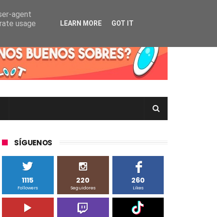
user-agent
erate usage
LEARN MORE
GOT IT
rtas Pokémon TCG en Inglés, Japonés o Chino
SÍGUENOS
1115
220
260
Followers
Seguidores
Likes