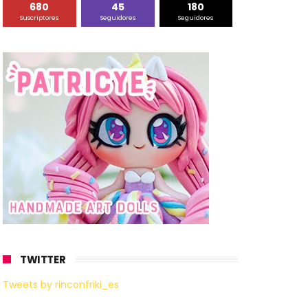
680
45
180
Suscriptores
Seguidores
Seguidores
TWITTER
Tweets by rinconfriki_es