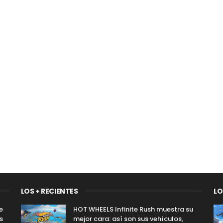
LOS + RECIENTES
LO
e
HOT WHEELS Infinite Rush muestra su
s
mejor cara: así son sus vehículos,