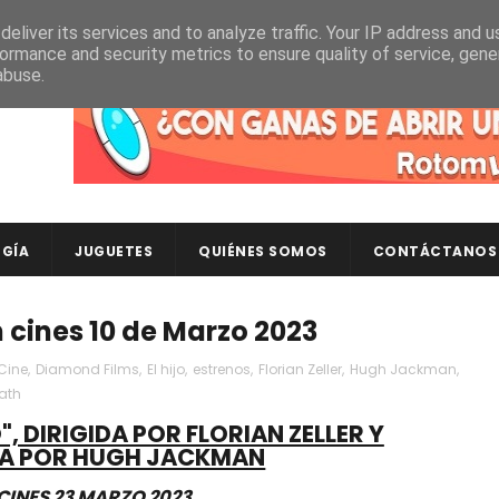
eliver its services and to analyze traffic. Your IP address and 
ormance and security metrics to ensure quality of service, gen
abuse.
Descubre en RotomLoot las últimas colecciones de ca
GÍA
JUGUETES
QUIÉNES SOMOS
CONTÁCTANOS
n cines 10 de Marzo 2023
Cine
,
Diamond Films
,
El hijo
,
estrenos
,
Florian Zeller
,
Hugh Jackman
,
ath
", DIRIGIDA POR FLORIAN ZELLER Y
A POR HUGH JACKMAN
CINES 23 MARZO 2023