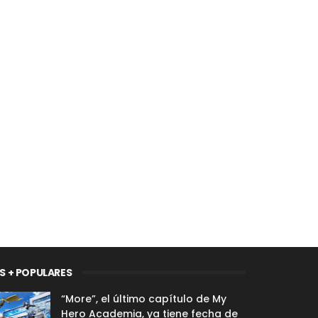
S + POPULARES
“More”, el último capítulo de My
Hero Academia, ya tiene fecha de