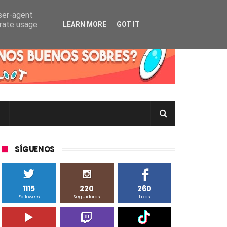
user-agent
erate usage
LEARN MORE
GOT IT
rtas Pokémon TCG en Inglés, Japonés o Chino
SÍGUENOS
1115
220
260
Followers
Seguidores
Likes