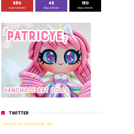
680
45
180
Suscriptores
Seguidores
Seguidores
TWITTER
Tweets by rinconfriki_es