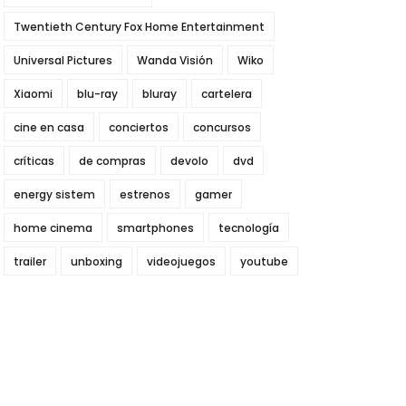
Twentieth Century Fox Home Entertainment
Universal Pictures
Wanda Visión
Wiko
Xiaomi
blu-ray
bluray
cartelera
cine en casa
conciertos
concursos
críticas
de compras
devolo
dvd
energy sistem
estrenos
gamer
home cinema
smartphones
tecnología
trailer
unboxing
videojuegos
youtube