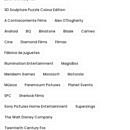
3D Sculpture Puzzle Colour Edition
A Contracorriente Films
Alex O'Dogherty
Android
BQ
Binatone
Blade
Cameo
Cine
Diamond Films
Filmax
Fábrica de juguetes
Illumination Entertainment
MagicBox
Meridiem Games
Microsoft
Motorola
Música
Paramount Pictures
Planet Events
SPC
Sherlock Films
Sony Pictures Home Entertainment
Superzings
The Walt Disney Company
Twentieth Century Fox