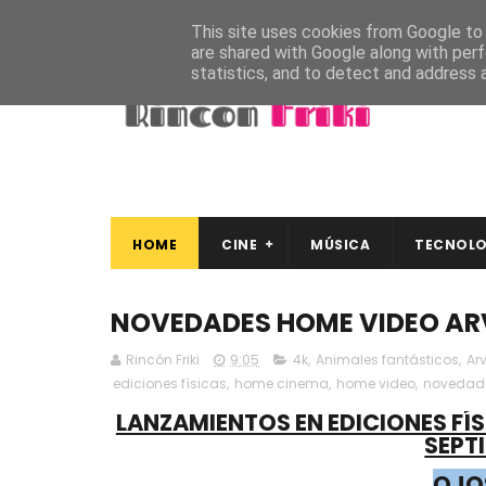
This site uses cookies from Google to d
are shared with Google along with perf
statistics, and to detect and address 
HOME
CINE
MÚSICA
TECNOLO
NOVEDADES HOME VIDEO ARV
Rincón Friki
9:05
4k
,
Animales fantásticos
,
Arv
ediciones físicas
,
home cinema
,
home video
,
novedad
LANZAMIENTOS EN EDICIONES FÍSI
SEPT
OJO