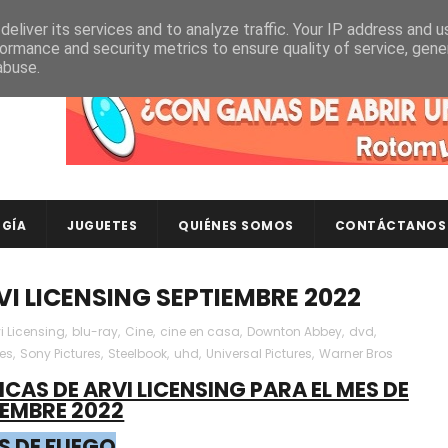
eliver its services and to analyze traffic. Your IP address and 
ormance and security metrics to ensure quality of service, gen
abuse.
Descubre en RotomLoot las últimas colecciones de ca
GÍA
JUGUETES
QUIÉNES SOMOS
CONTÁCTANOS
I LICENSING SEPTIEMBRE 2022
i Licensing
,
blu-ray
,
Cine
,
cine en casa
,
Downton Abbey
,
dvd
,
es
,
Sony Pictures
,
Steelbook
,
uhd
,
Universal Pictures
,
Warner Bros
CAS DE ARVI LICENSING PARA EL MES DE
IEMBRE 2022
S DE FUEGO