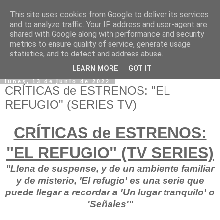
This site uses cookies from Google to deliver its services
and to analyze traffic. Your IP address and user-agent are
shared with Google along with performance and security
metrics to ensure quality of service, generate usage
statistics, and to detect and address abuse.
LEARN MORE
GOT IT
lunes, 13 de junio de 2022
CRÍTICAS de ESTRENOS: "EL
REFUGIO" (SERIES TV)
CRÍTICAS de ESTRENOS:
"EL REFUGIO" (TV SERIES)
"Llena de suspense, y de un ambiente familiar
y de misterio, 'El refugio' es una serie que
puede llegar a recordar a 'Un lugar tranquilo' o
'Señales'"