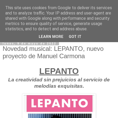
This site uses cookies from Google to deliver its services
and to analyze traffic. Your IP address and user-agent are
shared with Google along with performance and security
metrics to ensure quality of service, generate usage
statistics, and to detect and address abuse.
LEARN MORE
GOT IT
lunes, 9 de mayo de 2022
Novedad musical: LEPANTO, nuevo
proyecto de Manuel Carmona
LEPANTO
La creatividad sin prejuicios al servicio de
melodías exquisitas.