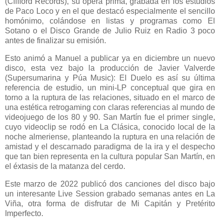
(Clifford Records), su ópera prima, grabada en los estudios
de Paco Loco y en el que destacó especialmente el sencillo
homónimo, colándose en listas y programas como El
Sotano o el Disco Grande de Julio Ruiz en Radio 3 poco
antes de finalizar su emisión.
Esto animó a Manuel a publicar ya en diciembre un nuevo
disco, esta vez bajo la producción de Javier Valverde
(Supersumarina y Púa Music): El Duelo es así su última
referencia de estudio, un mini-LP conceptual que gira en
torno a la ruptura de las relaciones, situado en el marco de
una estética retrogaming con claras referencias al mundo de
videojuego de los 80 y 90. San Martín fue el primer single,
cuyo videoclip se rodó en La Clásica, conocido local de la
noche almeriense, planteando la ruptura en una relación de
amistad y el descarnado paradigma de la ira y el despecho
que tan bien representa en la cultura popular San Martín, en
el éxtasis de la matanza del cerdo.
Este marzo de 2022 publicó dos canciones del disco bajo
un interesante Live Session grabado semanas antes en La
Viña, otra forma de disfrutar de Mi Capitán y Pretérito
Imperfecto.