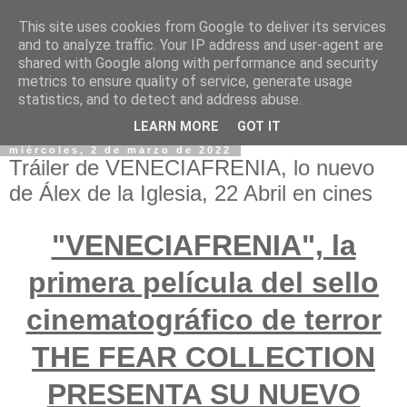
This site uses cookies from Google to deliver its services
and to analyze traffic. Your IP address and user-agent are
shared with Google along with performance and security
metrics to ensure quality of service, generate usage
statistics, and to detect and address abuse.
LEARN MORE
GOT IT
miércoles, 2 de marzo de 2022
Tráiler de VENECIAFRENIA, lo nuevo
de Álex de la Iglesia, 22 Abril en cines
"VENECIAFRENIA", la
primera película del sello
cinematográfico de terror
THE FEAR COLLECTION
PRESENTA SU NUEVO