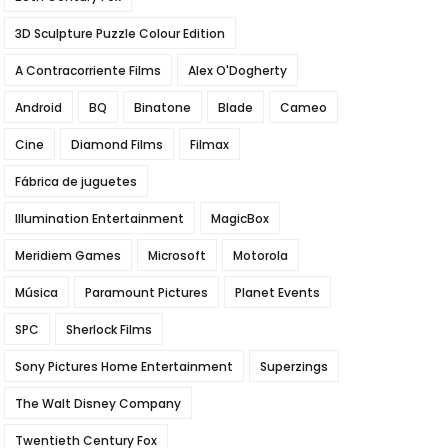
3D Sculpture Puzzle Colour Edition
A Contracorriente Films
Alex O'Dogherty
Android
BQ
Binatone
Blade
Cameo
Cine
Diamond Films
Filmax
Fábrica de juguetes
Illumination Entertainment
MagicBox
Meridiem Games
Microsoft
Motorola
Música
Paramount Pictures
Planet Events
SPC
Sherlock Films
Sony Pictures Home Entertainment
Superzings
The Walt Disney Company
Twentieth Century Fox