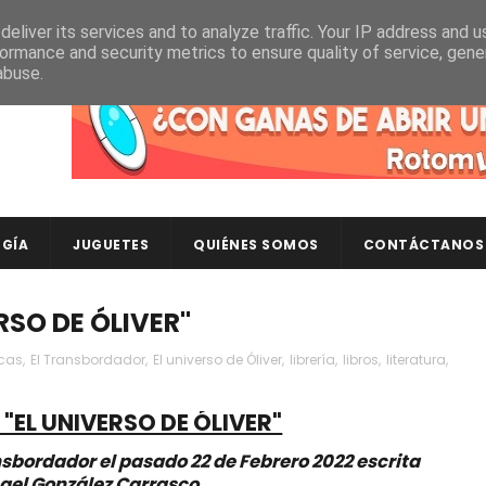
eliver its services and to analyze traffic. Your IP address and 
ormance and security metrics to ensure quality of service, gen
abuse.
Descubre en RotomLoot las últimas colecciones de ca
GÍA
JUGUETES
QUIÉNES SOMOS
CONTÁCTANOS
RSO DE ÓLIVER"
icas
,
El Transbordador
,
El universo de Óliver
,
librería
,
libros
,
literatura
,
 "EL UNIVERSO DE ÓLIVER"
nsbordador el pasado 22 de Febrero 2022 escrita
gel González Carrasco