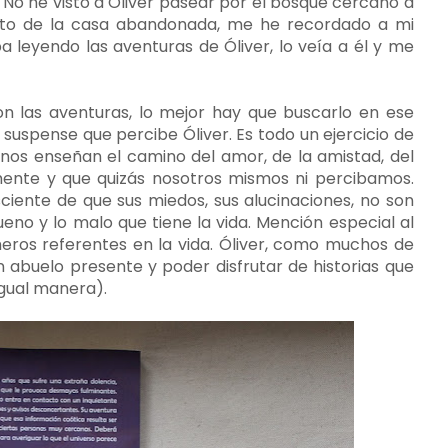
. No he visto a Óliver pasear por el bosque cercano a
reto de la casa abandonada, me he recordado a mi
ba leyendo las aventuras de Óliver, lo veía a él y me
on las aventuras, lo mejor hay que buscarlo en ese
 suspense que percibe Óliver. Es todo un ejercicio de
nos enseñan el camino del amor, de la amistad, del
nte y que quizás nosotros mismos ni percibamos.
sciente de que sus miedos, sus alucinaciones, no son
eno y lo malo que tiene la vida. Mención especial al
meros referentes en la vida. Óliver, como muchos de
n abuelo presente y poder disfrutar de historias que
igual manera).