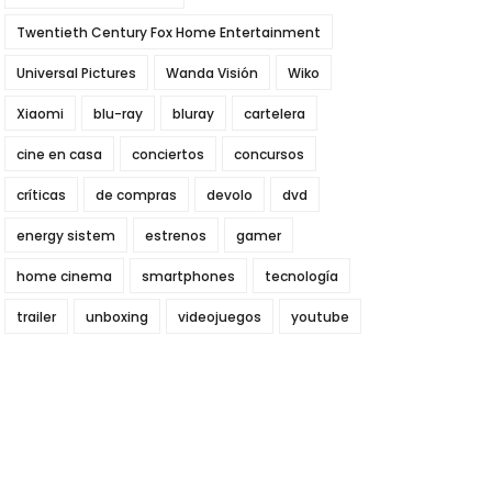
Twentieth Century Fox Home Entertainment
Universal Pictures
Wanda Visión
Wiko
Xiaomi
blu-ray
bluray
cartelera
cine en casa
conciertos
concursos
críticas
de compras
devolo
dvd
energy sistem
estrenos
gamer
home cinema
smartphones
tecnología
trailer
unboxing
videojuegos
youtube