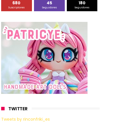
680
45
180
Suscriptores
Seguidores
Seguidores
TWITTER
Tweets by rinconfriki_es