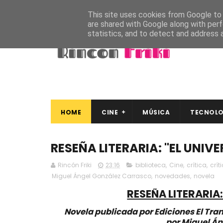
This site uses cookies from Google to d
are shared with Google along with perf
statistics, and to detect and address 
HOME
CINE
MÚSICA
TECNOLO
RESEÑA LITERARIA: "EL UNIVE
Rincón Friki
23:16
biblioteca
,
Cine
,
crítica
,
crít
Miguel Ángel González Carrasco
,
novedades
,
novela
RESEÑA LITERARIA:
Novela publicada por Ediciones El Tra
por Miguel Án