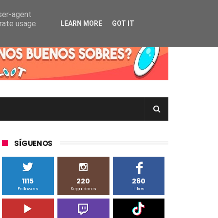
user-agent
erate usage
LEARN MORE
GOT IT
rtas Pokémon TCG en Inglés, Japonés o Chino
SÍGUENOS
1115
220
260
Followers
Seguidores
Likes