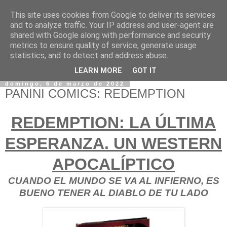
This site uses cookies from Google to deliver its services
and to analyze traffic. Your IP address and user-agent are
shared with Google along with performance and security
metrics to ensure quality of service, generate usage
statistics, and to detect and address abuse.
LEARN MORE
GOT IT
domingo, 6 de marzo de 2022
PANINI COMICS: REDEMPTION
REDEMPTION: LA ÚLTIMA
ESPERANZA. UN WESTERN
APOCALÍPTICO
CUANDO EL MUNDO SE VA AL INFIERNO, ES
BUENO TENER AL DIABLO DE TU LADO