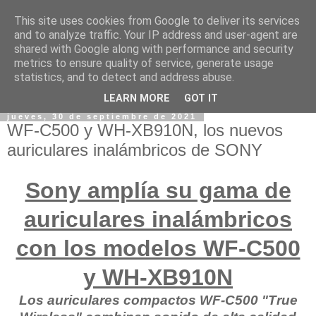
This site uses cookies from Google to deliver its services
and to analyze traffic. Your IP address and user-agent are
shared with Google along with performance and security
metrics to ensure quality of service, generate usage
statistics, and to detect and address abuse.
LEARN MORE
GOT IT
jueves, 30 de septiembre de 2021
WF-C500 y WH-XB910N, los nuevos
auriculares inalámbricos de SONY
Sony amplía su gama de
auriculares inalámbricos
con los modelos WF-C500
y WH-XB910N
Los auriculares compactos WF-C500 "True