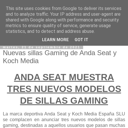
This site uses cookies from Google to deliver its services
and to analyze traffic. Your IP address and user-agent are
shared with Google along with performance and security
metrics to ensure quality of service, generate usage
statistics, and to detect and address abuse.
LEARN MORE
GOT IT
martes, 21 de septiembre de 2021
Nuevas sillas Gaming de Anda Seat y
Koch Media
ANDA SEAT MUESTRA
TRES NUEVOS MODELOS
DE SILLAS GAMING
La marca deportiva Anda Seat y Koch Media España SLU
se complacen en anunciar tres nuevos modelos de sillas
gaming, destinadas a aquellos usuarios que pasan muchas