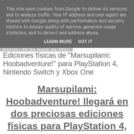
This site uses cookies from Google to deliver its services
and to analyze traffic. Your IP address and user-agent are
shared with Google along with performance and security
metrics to ensure quality of service, generate usage
statistics, and to detect and address abuse.
LEARN MORE
GOT IT
martes, 25 de mayo de 2021
Ediciones físicas de "Marsupilami:
Hoobadventure!" para PlayStation 4,
Nintendo Switch y Xbox One
Marsupilami:
Hoobadventure! llegará en
dos preciosas ediciones
físicas para PlayStation 4,