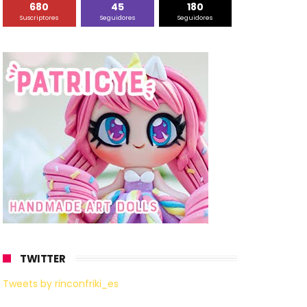
680
45
180
Suscriptores
Seguidores
Seguidores
TWITTER
Tweets by rinconfriki_es