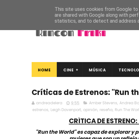
This site uses cookies from Google to d
are shared with Google along with perf
statistics, and to detect and address 
HOME
CINE
MÚSICA
TECNOLO
Críticas de Estrenos: "Run t
andreadelera
9:55
Amber Stevens
,
Andrea B
estrenos
,
Leigh Davenport
,
opinión
,
reseña
,
Run The Wor
CRÍTICA DE ESTRENO: 
"Run the World" es capaz de explorar y 
mujeres que son un reflejo 