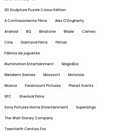
3D Sculpture Puzzle Colour Edition
A Contracorriente Films
Alex O'Dogherty
Android
BQ
Binatone
Blade
Cameo
Cine
Diamond Films
Filmax
Fábrica de juguetes
Illumination Entertainment
MagicBox
Meridiem Games
Microsoft
Motorola
Música
Paramount Pictures
Planet Events
SPC
Sherlock Films
Sony Pictures Home Entertainment
Superzings
The Walt Disney Company
Twentieth Century Fox