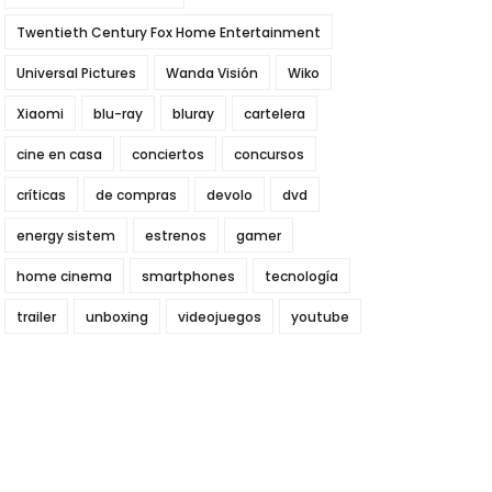
Twentieth Century Fox Home Entertainment
Universal Pictures
Wanda Visión
Wiko
Xiaomi
blu-ray
bluray
cartelera
cine en casa
conciertos
concursos
críticas
de compras
devolo
dvd
energy sistem
estrenos
gamer
home cinema
smartphones
tecnología
trailer
unboxing
videojuegos
youtube