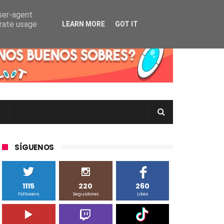
user-agent
erate usage
LEARN MORE
GOT IT
rtas Pokémon TCG en Inglés, Japonés o Chino
SÍGUENOS
1115
220
260
Followers
Seguidores
Likes