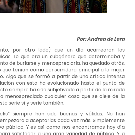
Por: Andrea de Lera
nto, por otro lado) que un día acarrearon las
 chicas. Lo que era un subgénero que determinaba y
unto de burlarse y menospreciarla, ha quedado atrás.
ies que tenían como consumidora principal a la mujer
o. Algo que se formó a partir de una crítica intensa
elación con esta ha evolucionado hasta el punto de
sto siempre ha sido subjetivado a partir de la mirada
ha menospreciado cualquier cosa que se aleje de la
o serie sí y serie también.
licks” siempre han sido buenas y válidas. No han
co empezara a aceptarlas cada vez más. Simplemente
vo público. Y es así como nos encontramos hoy día
para satisfacer a una gran variedad de público. Y a