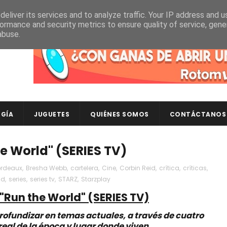
eliver its services and to analyze traffic. Your IP address and 
ormance and security metrics to ensure quality of service, gen
abuse.
Descubre en RotomLoot las últimas colecciones de ca
GÍA
JUGUETES
QUIÉNES SOMOS
CONTÁCTANOS
he World" (SERIES TV)
ordeaux
,
Bresha Webb
,
cartelera
,
Cine
,
Corbin Reid
,
crítica
,
críticas
,
ld
,
series
,
series tv
,
STARZ
,
Starzplay
"Run the World" (SERIES TV)
profundizar en temas actuales, a través de cuatro
real de la época y lugar donde viven