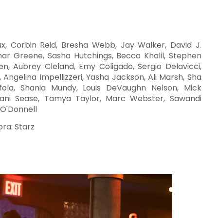
, Corbin Reid, Bresha Webb, Jay Walker, David J.
mar Greene, Sasha Hutchings, Becca Khalil, Stephen
en, Aubrey Cleland, Emy Coligado, Sergio Delavicci,
 Angelina Impellizzeri, Yasha Jackson, Ali Marsh, Sha
nfola, Shania Mundy, Louis DeVaughn Nelson, Mick
mani Sease, Tamya Taylor, Marc Webster, Sawandi
 O'Donnell
ora: Starz