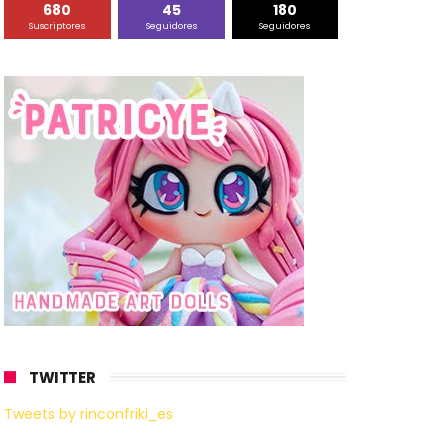
680
45
180
Suscriptores
Seguidores
Seguidores
TWITTER
Tweets by rinconfriki_es