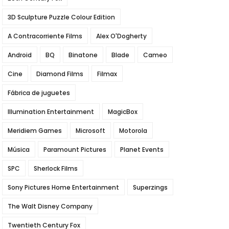
3D Sculpture Puzzle Colour Edition
A Contracorriente Films
Alex O'Dogherty
Android
BQ
Binatone
Blade
Cameo
Cine
Diamond Films
Filmax
Fábrica de juguetes
Illumination Entertainment
MagicBox
Meridiem Games
Microsoft
Motorola
Música
Paramount Pictures
Planet Events
SPC
Sherlock Films
Sony Pictures Home Entertainment
Superzings
The Walt Disney Company
Twentieth Century Fox