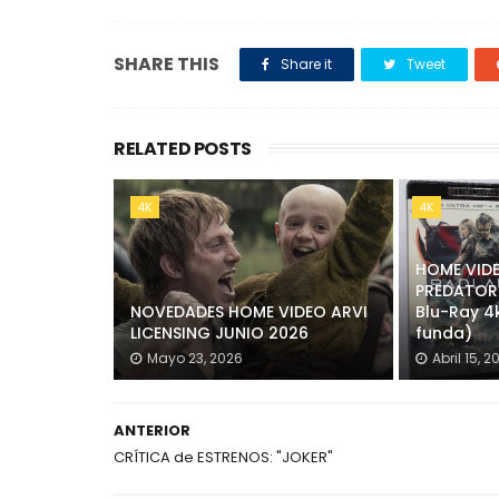
SHARE THIS
Share it
Tweet
RELATED POSTS
4K
4K
HOME VIDE
PREDATOR 
NOVEDADES HOME VIDEO ARVI
Blu-Ray 4k
LICENSING JUNIO 2026
funda)
Mayo 23, 2026
Abril 15, 2
ANTERIOR
CRÍTICA de ESTRENOS: "JOKER"