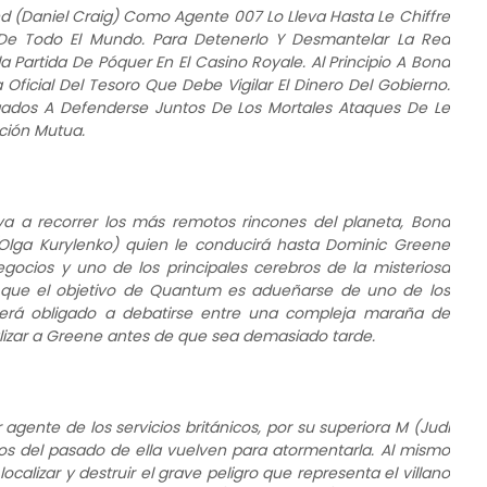
d (Daniel Craig) Como Agente 007 Lo Lleva Hasta Le Chiffre
 De Todo El Mundo. Para Detenerlo Y Desmantelar La Red
a Partida De Póquer En El Casino Royale. Al Principio A Bond
Oficial Del Tesoro Que Debe Vigilar El Dinero Del Gobierno.
ados A Defenderse Juntos De Los Mortales Ataques De Le
cción Mutua.
leva a recorrer los más remotos rincones del planeta, Bond
lga Kurylenko) quien le conducirá hasta Dominic Greene
ocios y uno de los principales cerebros de la misteriosa
que el objetivo de Quantum es adueñarse de uno de los
e verá obligado a debatirse entre una compleja maraña de
alizar a Greene antes de que sea demasiado tarde.
agente de los servicios británicos, por su superiora M (Judi
s del pasado de ella vuelven para atormentarla. Al mismo
calizar y destruir el grave peligro que representa el villano