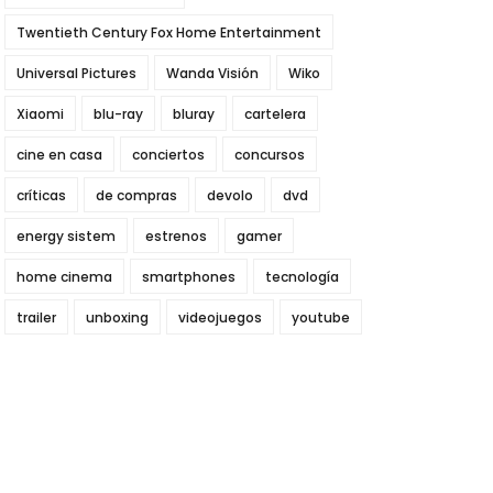
Twentieth Century Fox Home Entertainment
Universal Pictures
Wanda Visión
Wiko
Xiaomi
blu-ray
bluray
cartelera
cine en casa
conciertos
concursos
críticas
de compras
devolo
dvd
energy sistem
estrenos
gamer
home cinema
smartphones
tecnología
trailer
unboxing
videojuegos
youtube