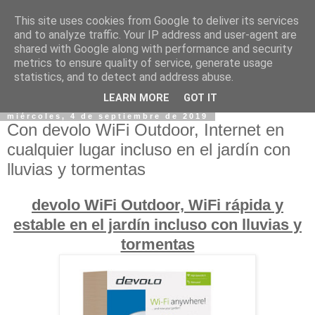
This site uses cookies from Google to deliver its services
and to analyze traffic. Your IP address and user-agent are
shared with Google along with performance and security
metrics to ensure quality of service, generate usage
statistics, and to detect and address abuse.
LEARN MORE
GOT IT
miércoles, 4 de septiembre de 2019
Con devolo WiFi Outdoor, Internet en
cualquier lugar incluso en el jardín con
lluvias y tormentas
devolo WiFi Outdoor, WiFi rápida y
estable en el jardín incluso con lluvias y
tormentas