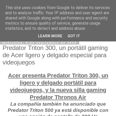
This site uses cookies from Google to deliver its services
and to analyze traffic. Your IP address and user-agent are
shared with Google along with performance and security
metrics to ensure quality of service, generate usage
statistics, and to detect and address abuse.
LEARN MORE
GOT IT
miércoles, 4 de septiembre de 2019
Predator Triton 300, un portátil gaming
de Acer ligero y delgado especial para
videojuegos
Acer presenta Predator Triton 300, un
ligero y delgado portátil para
videojuegos, y la nueva silla gaming
Predator Thronos Air
La compañía también ha anunciado que
Predator Triton 500 ya está disponible con