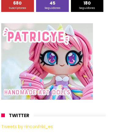
680
45
180
Suscriptores
Seguidores
Seguidores
TWITTER
Tweets by rinconfriki_es