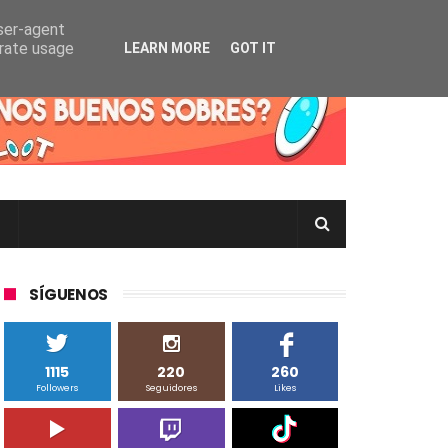
user-agent
erate usage
LEARN MORE
GOT IT
rtas Pokémon TCG en Inglés, Japonés o Chino
SÍGUENOS
1115
220
260
Followers
Seguidores
Likes