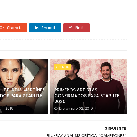
Share it
Share it
Pin it
AGENDA
HIE E INDIA MARTÍNEZ
PRIMEROS ARTISTAS
DOS PARA STARLITE
CONFIRMADOS PARA STARLITE
2020
11, 2019
Diciembre 02, 2019
SIGUIENTE
BLU-RAY ANÁLISIS CRÍTICA: "CAMPEONES"