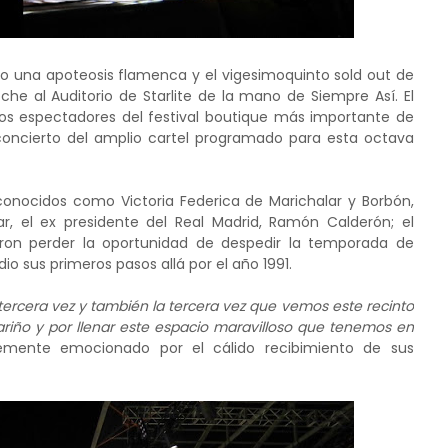
ido una apoteosis flamenca y el vigesimoquinto sold out de
che al Auditorio de Starlite de la mano de Siempre Así. El
 los espectadores del festival boutique más importante de
 concierto del amplio cartel programado para esta octava
 conocidos como Victoria Federica de Marichalar y Borbón,
 el ex presidente del Real Madrid, Ramón Calderón; el
ieron perder la oportunidad de despedir la temporada de
io sus primeros pasos allá por el año 1991.
a tercera vez y también la tercera vez que vemos este recinto
ariño y por llenar este espacio maravilloso que tenemos en
lemente emocionado por el cálido recibimiento de sus