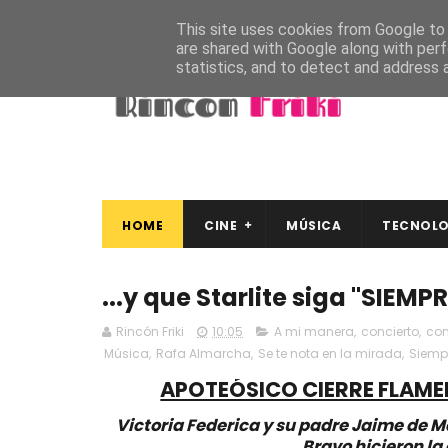
This site uses cookies from Google to d
are shared with Google along with perf
statistics, and to detect and address 
HOME
CINE
MÚSICA
TECNOLO
...y que Starlite siga "SIEMPR
Rincón Friki
10:05
A mi manera
,
concierto
,
con
Música
,
Rafa Almarcha
,
Se te nota en la mirada
,
Siemp
APOTEÓSICO CIERRE FLAMEN
Victoria Federica y su padre Jaime de 
Bravo hicieron la