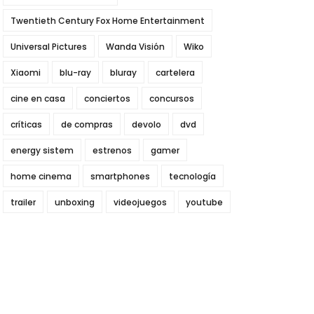
Twentieth Century Fox Home Entertainment
Universal Pictures
Wanda Visión
Wiko
Xiaomi
blu-ray
bluray
cartelera
cine en casa
conciertos
concursos
críticas
de compras
devolo
dvd
energy sistem
estrenos
gamer
home cinema
smartphones
tecnología
trailer
unboxing
videojuegos
youtube