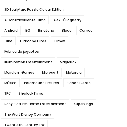
3D Sculpture Puzzle Colour Edition
A Contracorriente Films
Alex O'Dogherty
Android
BQ
Binatone
Blade
Cameo
Cine
Diamond Films
Filmax
Fábrica de juguetes
Illumination Entertainment
MagicBox
Meridiem Games
Microsoft
Motorola
Música
Paramount Pictures
Planet Events
SPC
Sherlock Films
Sony Pictures Home Entertainment
Superzings
The Walt Disney Company
Twentieth Century Fox