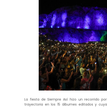
La fiesta de Siempre Así hizo un recorrido po
trayectoria en los 15 álbumes editados y cuya