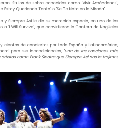
iguieron títulos de sobra conocidos como 'Vivir Amándonos',
 'Te Estoy Queriendo Tanto' o 'Se Te Nota en la Mirada'.
rto y Siempre Así le dio su merecido espacio, en uno de los
'I Will Survive', que convirtieron la Cantera de Nagüeles
o y cientos de conciertos por toda España y Latinoamérica,
nera' para sus incondicionales,
"una de las canciones más
rtistas como Frank Sinatra que Siempre Así nos la trajimos