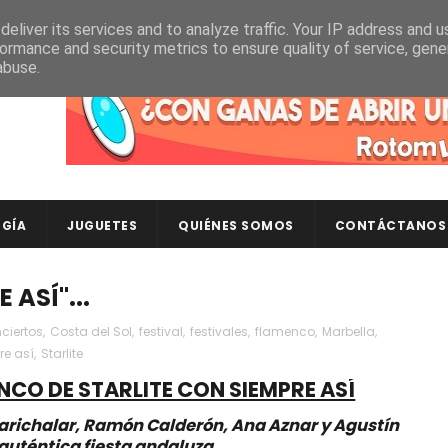
eliver its services and to analyze traffic. Your IP address and 
ormance and security metrics to ensure quality of service, gen
abuse.
Descubre en RotomLoot las últimas colecciones de ca
GÍA
JUGUETES
QUIÉNES SOMOS
CONTÁCTANOS
E ASÍ"...
ciertos
,
Costa del Sol
,
festival
,
festivales
,
flamenco
,
Marbella
,
re así
,
Starlite
CO DE STARLITE CON SIEMPRE ASÍ
Marichalar, Ramón Calderón, Ana Aznar y Agustín
 auténtica fiesta andaluza