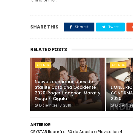
'Shine Shine'.
SHARE THIS
Share it
Tweet
RELATED POSTS
AGENDA
AGENDA
Nuevas confirmaciones de
Starlite Catalana Occidente
LIONEL RIC
2020: Roger Hodgson, Morat y
CONFIRMA
Diego El Cigala
2020
Diciembre 18, 2019
Diciembre 
ANTERIOR
CRYSTAR llegará el 30 de Agosto a Playstation 4