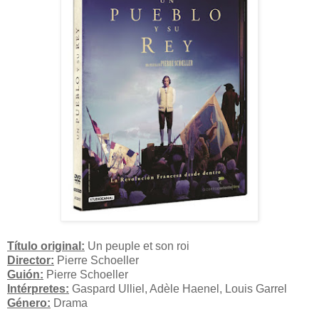
Título original:
Un peuple et son roi
Director:
Pierre Schoeller
Guión:
Pierre Schoeller
Intérpretes:
Gaspard Ulliel, Adèle Haenel, Louis Garrel
Género:
Drama