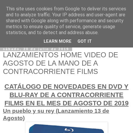
This site uses cookies from Google to deliver its services
and to analyze traffic. Your IP address and user-agent are
shared with Google along with performance and security
metrics to ensure quality of service, generate usage
statistics, and to detect and address abuse.
LEARN MORE
GOT IT
sábado, 20 de julio de 2019
LANZAMIENTOS HOME VIDEO DE
AGOSTO DE LA MANO DE A
CONTRACORRIENTE FILMS
CATÁLOGO DE NOVEDADES EN DVD Y
BLU-RAY DE A CONTRACORRIENTE
FILMS EN EL MES DE AGOSTO DE 2019
Un pueblo y su rey (Lanzamiento 13 de
Agosto)