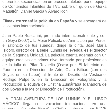
diferentes secuencias, en un proceso tutelado por el equipo
de Contenidos Infantiles de TVE sobre un guión de Gorka
Magallón, Daniel García y Álvaro Ron.
Filmax estrenará la película en España
y se encargará de
las ventas internacionales.
Juan Pablo Buscarini, premiado internacionalmente y con
un Goya (2007) a la Mejor Película de Animación por ‘Pérez,
el ratoncito de tus sueños’, dirige la cinta. José María
Isidoro, director de la serie ‘Lunnis de leyenda’ es el director
de la Segunda Unidad. La película cuenta además con un
equipo creativo de primer nivel formado por profesionales
de la talla de Pilar Revuelta (Oscar por ‘El laberinto del
Fauno’) en la Dirección de Arte; Clara Bilbao (con dos
Goyas en su haber) al frente del Diseño de Vestuario;
Rodrigo Pulpeiro, en la Dirección de Fotografía; y la
Producción Ejecutiva de Cristina Zumárraga (ganadora de
dos Goyas a la Mejor Dirección de Producción).
‘LA GRAN AVENTURA DE LOS LUNNIS Y EL LIBRO
MÁGICO’ llega con vocación internacional en una
coproducción entre España (80%) encabezada por RTVE