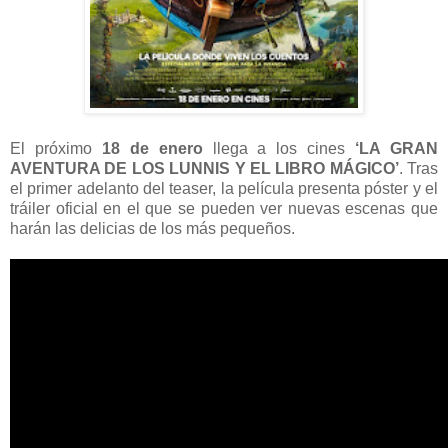
El próximo
18 de enero
llega a los cines
‘LA GRAN
AVENTURA DE LOS LUNNIS Y EL LIBRO MÁGICO’
. Tras
el primer adelanto del teaser, la película presenta póster y el
tráiler oficial en el que se pueden ver nuevas escenas que
harán las delicias de los más pequeños.