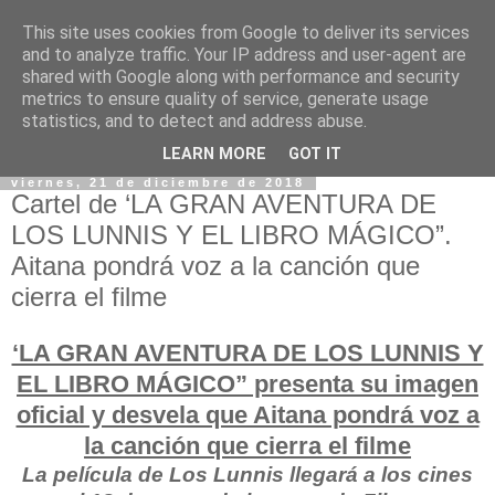
This site uses cookies from Google to deliver its services
and to analyze traffic. Your IP address and user-agent are
shared with Google along with performance and security
metrics to ensure quality of service, generate usage
statistics, and to detect and address abuse.
LEARN MORE
GOT IT
viernes, 21 de diciembre de 2018
Cartel de ‘LA GRAN AVENTURA DE
LOS LUNNIS Y EL LIBRO MÁGICO”.
Aitana pondrá voz a la canción que
cierra el filme
‘LA GRAN AVENTURA DE LOS LUNNIS Y
EL LIBRO MÁGICO” presenta su imagen
oficial y desvela que Aitana pondrá voz a
la canción que cierra el filme
La película de Los Lunnis llegará a los cines