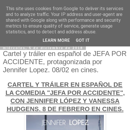
This site uses cookies from Google to deliver its services
and to analyze traffic. Your IP address and user-agent are
shared with Google along with performance and security
metrics to ensure quality of service, generate usage
statistics, and to detect and address abuse.
LEARN MORE
GOT IT
miércoles, 5 de diciembre de 2018
Cartel y tráiler en español de JEFA POR
ACCIDENTE, protagonizada por
Jennifer Lopez. 08/02 en cines.
CARTEL Y TRÁILER EN ESPAÑOL DE
LA COMEDIA "JEFA POR ACCIDENTE",
CON JENNIFER LÓPEZ Y VANESSA
HUDGENS. 8 DE FEBRERO EN CINES.