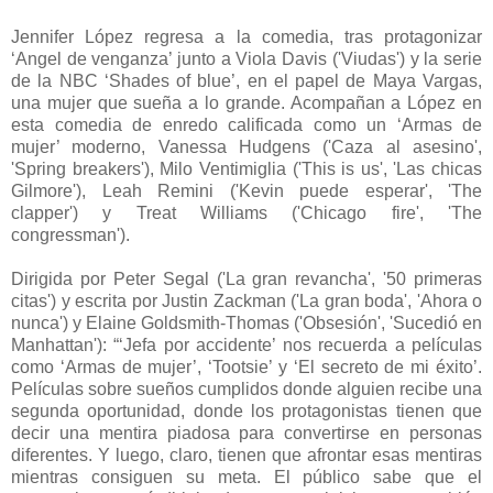
Jennifer López regresa a la comedia, tras protagonizar
‘Angel de venganza’ junto a Viola Davis ('Viudas') y la serie
de la NBC ‘Shades of blue’, en el papel de Maya Vargas,
una mujer que sueña a lo grande. Acompañan a López en
esta comedia de enredo calificada como un ‘Armas de
mujer’ moderno, Vanessa Hudgens ('Caza al asesino',
'Spring breakers'), Milo Ventimiglia ('This is us', 'Las chicas
Gilmore'), Leah Remini ('Kevin puede esperar', 'The
clapper') y Treat Williams ('Chicago fire', 'The
congressman').
Dirigida por Peter Segal ('La gran revancha', '50 primeras
citas') y escrita por Justin Zackman ('La gran boda', 'Ahora o
nunca') y Elaine Goldsmith-Thomas ('Obsesión', 'Sucedió en
Manhattan'): “‘Jefa por accidente’ nos recuerda a películas
como ‘Armas de mujer’, ‘Tootsie’ y ‘El secreto de mi éxito’.
Películas sobre sueños cumplidos donde alguien recibe una
segunda oportunidad, donde los protagonistas tienen que
decir una mentira piadosa para convertirse en personas
diferentes. Y luego, claro, tienen que afrontar esas mentiras
mientras consiguen su meta. El público sabe que el