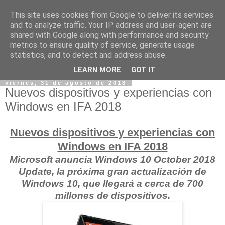
This site uses cookies from Google to deliver its services
and to analyze traffic. Your IP address and user-agent are
shared with Google along with performance and security
metrics to ensure quality of service, generate usage
statistics, and to detect and address abuse.
LEARN MORE
GOT IT
viernes, 31 de agosto de 2018
Nuevos dispositivos y experiencias con
Windows en IFA 2018
Nuevos dispositivos y experiencias con
Windows en IFA 2018
Microsoft anuncia Windows 10 October 2018
Update, la próxima gran actualización de
Windows 10, que llegará a cerca de 700
millones de dispositivos.