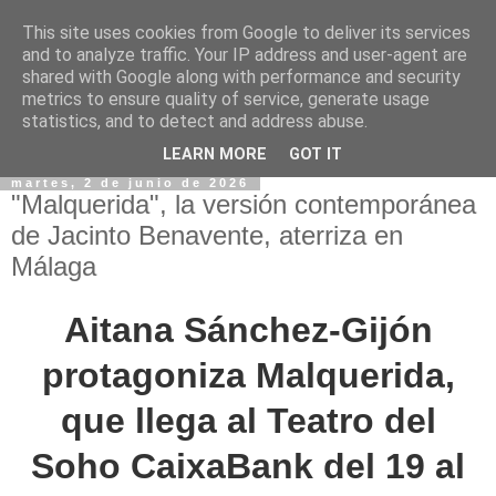
This site uses cookies from Google to deliver its services
and to analyze traffic. Your IP address and user-agent are
shared with Google along with performance and security
metrics to ensure quality of service, generate usage
statistics, and to detect and address abuse.
LEARN MORE
GOT IT
martes, 2 de junio de 2026
"Malquerida", la versión contemporánea
de Jacinto Benavente, aterriza en
Málaga
Aitana Sánchez-Gijón
protagoniza Malquerida,
que llega al Teatro del
Soho CaixaBank del 19 al