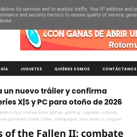
eliver its services and to analyze traffic. Your IP address and 
ormance and security metrics to ensure quality of service, gen
abuse.
Descubre en RotomLoot las últimas colecciones de ca
GÍA
JUGUETES
QUIÉNES SOMOS
CONTÁCTANOS
ra un nuevo tráiler y confirma
ries X|S y PC para otoño de 2026
rativo
,
Epic Games Store
,
gamer
,
gaming
,
Juguetes
,
katanas
,
er game fest
,
trailer
,
tráiler
,
videojuegos
,
xbox series xs
,
ysiguen
 of the Fallen II: combate