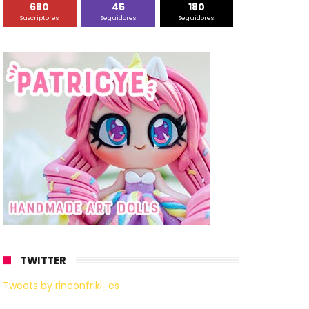
680
45
180
Suscriptores
Seguidores
Seguidores
TWITTER
Tweets by rinconfriki_es