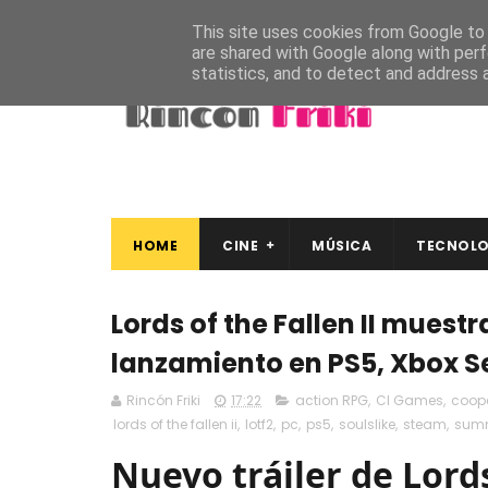
This site uses cookies from Google to d
are shared with Google along with perf
statistics, and to detect and address 
HOME
CINE
MÚSICA
TECNOLO
Lords of the Fallen II muest
lanzamiento en PS5, Xbox Se
Rincón Friki
17:22
action RPG
,
CI Games
,
coope
lords of the fallen ii
,
lotf2
,
pc
,
ps5
,
soulslike
,
steam
,
summ
Nuevo tráiler de Lords