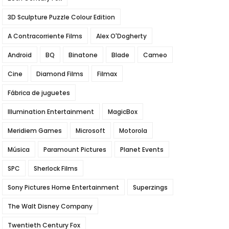
3D Sculpture Puzzle Colour Edition
A Contracorriente Films
Alex O'Dogherty
Android
BQ
Binatone
Blade
Cameo
Cine
Diamond Films
Filmax
Fábrica de juguetes
Illumination Entertainment
MagicBox
Meridiem Games
Microsoft
Motorola
Música
Paramount Pictures
Planet Events
SPC
Sherlock Films
Sony Pictures Home Entertainment
Superzings
The Walt Disney Company
Twentieth Century Fox