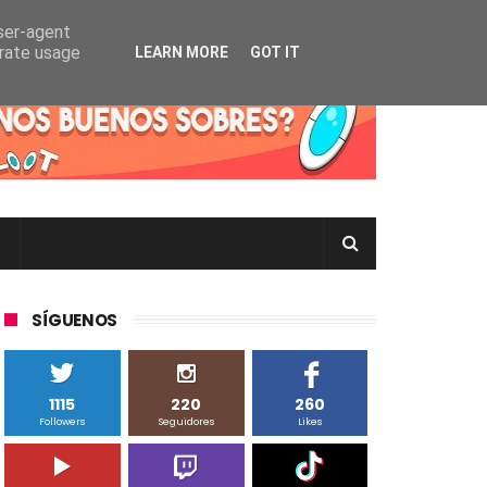
user-agent
erate usage
LEARN MORE
GOT IT
rtas Pokémon TCG en Inglés, Japonés o Chino
SÍGUENOS
1115
220
260
Followers
Seguidores
Likes