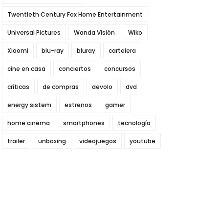
Twentieth Century Fox Home Entertainment
Universal Pictures
Wanda Visión
Wiko
Xiaomi
blu-ray
bluray
cartelera
cine en casa
conciertos
concursos
críticas
de compras
devolo
dvd
energy sistem
estrenos
gamer
home cinema
smartphones
tecnología
trailer
unboxing
videojuegos
youtube