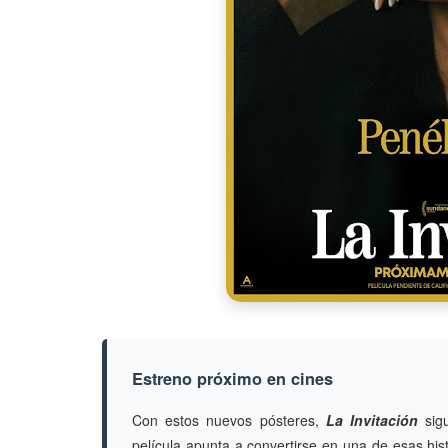
Estreno próximo en cines
Con estos nuevos pósteres,
La Invitación
sigu
película apunta a convertirse en una de esas hi