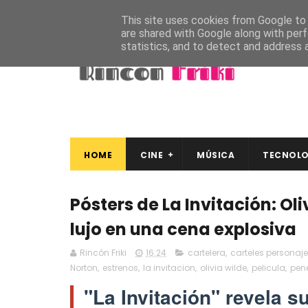
This site uses cookies from Google to d
are shared with Google along with perf
statistics, and to detect and address 
HOME
CINE
MÚSICA
TECNOLO
Pósters de La Invitación: Ol
lujo en una cena explosiva
Rincón Friki
16:24
cartelera
,
carteles personaj
Norton
,
estrenos
,
la invitacion
,
olivia wilde
,
pelicula
,
pen
"La Invitación" revela 