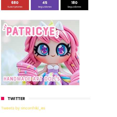
680
45
180
Suscriptores
Seguidores
Seguidores
TWITTER
Tweets by rinconfriki_es