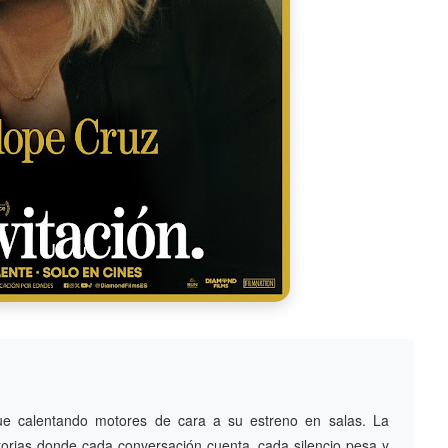
e calentando motores de cara a su estreno en salas. La
storias donde cada conversación cuenta, cada silencio pesa y