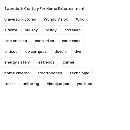
Twentieth Century Fox Home Entertainment
Universal Pictures
Wanda Visión
Wiko
Xiaomi
blu-ray
bluray
cartelera
cine en casa
conciertos
concursos
críticas
de compras
devolo
dvd
energy sistem
estrenos
gamer
home cinema
smartphones
tecnología
trailer
unboxing
videojuegos
youtube