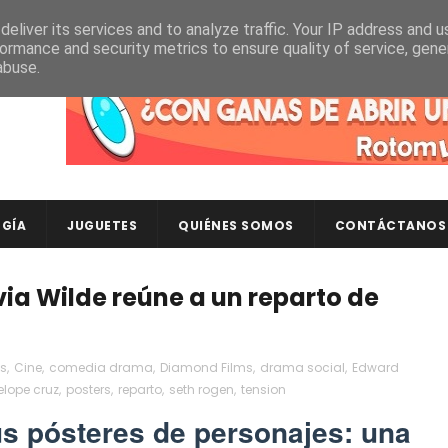
eliver its services and to analyze traffic. Your IP address and 
ormance and security metrics to ensure quality of service, gen
abuse.
Descubre en RotomLoot las últimas colecciones de ca
GÍA
JUGUETES
QUIÉNES SOMOS
CONTÁCTANOS
ivia Wilde reúne a un reparto de
es
,
Cine
,
comedia drama
,
Diamond Films
,
drama social
,
Edward
elope cruz
,
posters
,
reparto
,
seth rogen
,
tension
sus pósteres de personajes: una