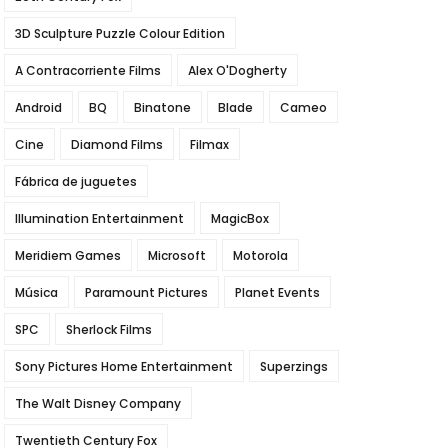
3D Sculpture Puzzle Colour Edition
A Contracorriente Films
Alex O'Dogherty
Android
BQ
Binatone
Blade
Cameo
Cine
Diamond Films
Filmax
Fábrica de juguetes
Illumination Entertainment
MagicBox
Meridiem Games
Microsoft
Motorola
Música
Paramount Pictures
Planet Events
SPC
Sherlock Films
Sony Pictures Home Entertainment
Superzings
The Walt Disney Company
Twentieth Century Fox