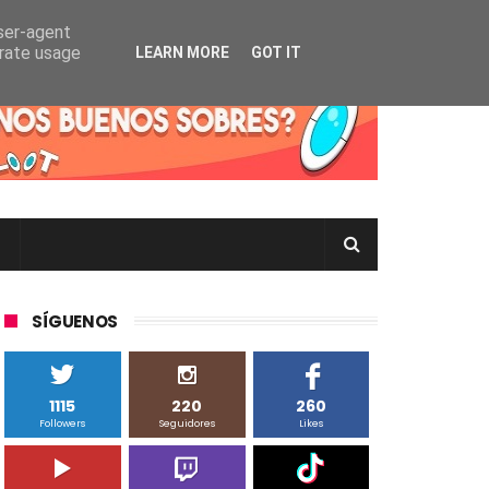
user-agent
erate usage
LEARN MORE
GOT IT
rtas Pokémon TCG en Inglés, Japonés o Chino
SÍGUENOS
1115
220
260
Followers
Seguidores
Likes