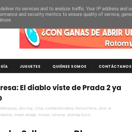
eliver its services and to analyze traffic. Your IP address and 
ormance and security metrics to ensure quality of service, gen
abuse.
Descubre en RotomLoot las últimas colecciones de ca
GÍA
JUGUETES
QUIÉNES SOMOS
CONTÁCTANOS
esa: El diablo viste de Prada 2 ya
D
Hathaway
,
blu-ray
,
Cine
,
contenido extra
,
Divisa Films
,
dvd
,
el
ientos
,
meryl streep
,
moda
,
runway
,
stanley tucci