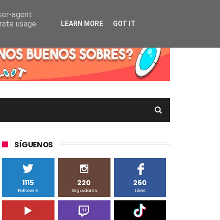
user-agent
erate usage
LEARN MORE
GOT IT
rtas Pokémon TCG en Inglés, Japonés o Chino
SÍGUENOS
1115
220
260
Followers
Seguidores
Likes