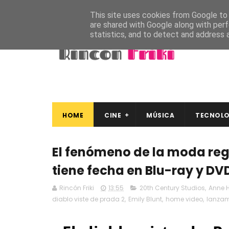
This site uses cookies from Google to d
are shared with Google along with perf
statistics, and to detect and address 
HOME
CINE
MÚSICA
TECNOLO
El fenómeno de la moda regr
tiene fecha en Blu-ray y DV
Rincón Friki
13:55
20th Century Studios
,
Anne 
diablo viste de prada 2
,
Emily Blunt
,
home video
,
lanzam