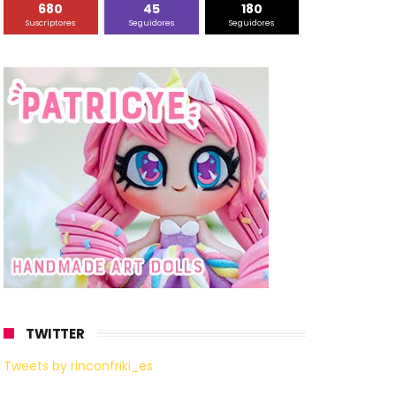
680
45
180
Suscriptores
Seguidores
Seguidores
TWITTER
Tweets by rinconfriki_es