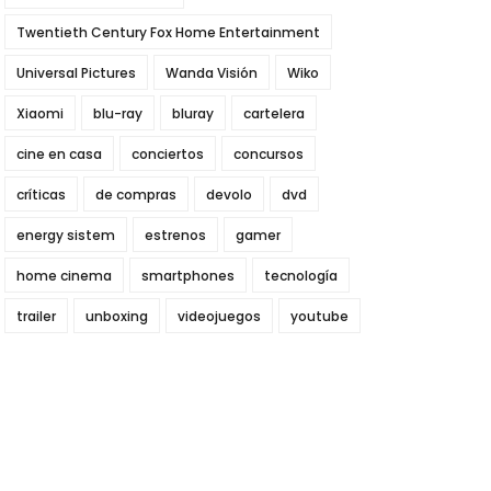
Twentieth Century Fox Home Entertainment
Universal Pictures
Wanda Visión
Wiko
Xiaomi
blu-ray
bluray
cartelera
cine en casa
conciertos
concursos
críticas
de compras
devolo
dvd
energy sistem
estrenos
gamer
home cinema
smartphones
tecnología
trailer
unboxing
videojuegos
youtube