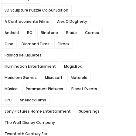
3D Sculpture Puzzle Colour Edition
A Contracorriente Films
Alex O'Dogherty
Android
BQ
Binatone
Blade
Cameo
Cine
Diamond Films
Filmax
Fábrica de juguetes
Illumination Entertainment
MagicBox
Meridiem Games
Microsoft
Motorola
Música
Paramount Pictures
Planet Events
SPC
Sherlock Films
Sony Pictures Home Entertainment
Superzings
The Walt Disney Company
Twentieth Century Fox