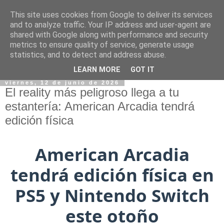
This site uses cookies from Google to deliver its services
and to analyze traffic. Your IP address and user-agent are
shared with Google along with performance and security
metrics to ensure quality of service, generate usage
statistics, and to detect and address abuse.
LEARN MORE
GOT IT
viernes, 12 de junio de 2026
El reality más peligroso llega a tu
estantería: American Arcadia tendrá
edición física
American Arcadia
tendrá edición física en
PS5 y Nintendo Switch
este otoño