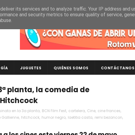
eliver its services and to analyze traffic. Your IP address and 
ormance and security metrics to ensure quality of service, gen
abuse.
Descubre en RotomLoot las últimas colecciones de ca
GÍA
JUGUETES
QUIÉNES SOMOS
CONTÁCTANOS
3ª planta, la comedia de
 Hitchcock
inato en la 3a planta
,
BCN Film Fest
,
cartelera
,
Cine
,
cine frances
,
 Gallienne
,
hitchcock
,
humor negro
,
laetitia casta
,
remi bezancon
,
a a los cines este viernes 22 de mayo