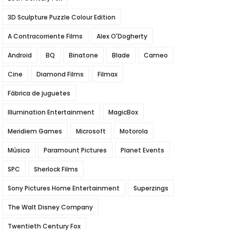
3D Sculpture Puzzle Colour Edition
A Contracorriente Films
Alex O'Dogherty
Android
BQ
Binatone
Blade
Cameo
Cine
Diamond Films
Filmax
Fábrica de juguetes
Illumination Entertainment
MagicBox
Meridiem Games
Microsoft
Motorola
Música
Paramount Pictures
Planet Events
SPC
Sherlock Films
Sony Pictures Home Entertainment
Superzings
The Walt Disney Company
Twentieth Century Fox