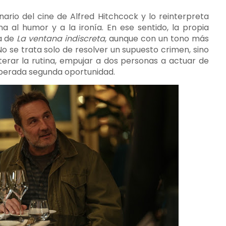
ario del cine de Alfred Hitchcock y lo reinterpreta
al humor y a la ironía. En ese sentido, la propia
a de
La ventana indiscreta
, aunque con un tono más
o se trata solo de resolver un supuesto crimen, sino
rar la rutina, empujar a dos personas a actuar de
sperada segunda oportunidad.