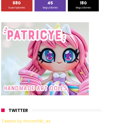
680
45
180
Suscriptores
Seguidores
Seguidores
TWITTER
Tweets by rinconfriki_es