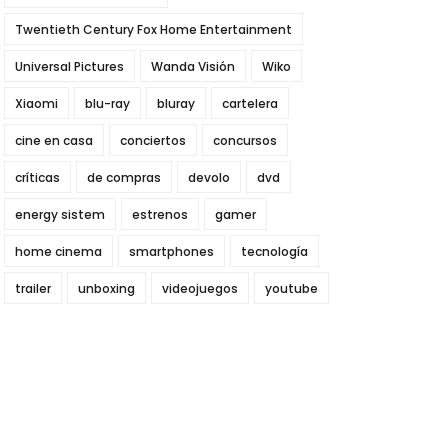
Twentieth Century Fox Home Entertainment
Universal Pictures
Wanda Visión
Wiko
Xiaomi
blu-ray
bluray
cartelera
cine en casa
conciertos
concursos
críticas
de compras
devolo
dvd
energy sistem
estrenos
gamer
home cinema
smartphones
tecnología
trailer
unboxing
videojuegos
youtube