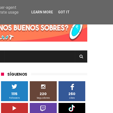
user-agent
erate usage
LEARN MORE
GOT IT
rtas Pokémon TCG en Inglés, Japonés o Chino
SÍGUENOS
1115
220
260
Followers
Seguidores
Likes