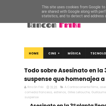
This site uses cookies from Google to d
are shared with Google along with perf
statistics, and to detect and address 
HOME
CINE
MÚSICA
TECNOLO
Todo sobre Asesinato en la 
suspense que homenajea a
Rincón Friki
19:26
A Contracorriente Films
,
ases
comedia francesa
,
estrenos
,
Gilles Lellouche
,
Guillaume
suspense
Asesinato en la 3ª planta lleg