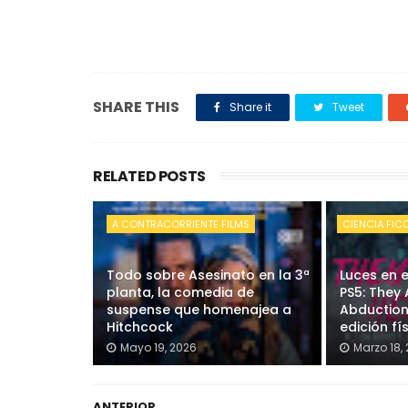
SHARE THIS
Share it
Tweet
RELATED POSTS
A CONTRACORRIENTE FILMS
CIENCIA FIC
Todo sobre Asesinato en la 3ª
Luces en e
planta, la comedia de
PS5: They 
suspense que homenajea a
Abduction
Hitchcock
edición fí
Mayo 19, 2026
Marzo 18,
ANTERIOR