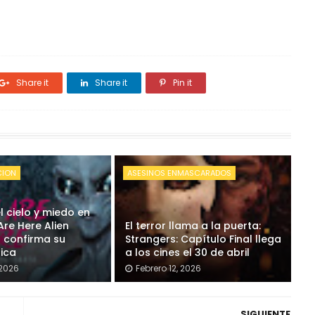
Share it
Share it
Pin it
CION
ASESINOS ENMASCARADOS
l cielo y miedo en
Are Here Alien
El terror llama a la puerta:
 confirma su
Strangers: Capítulo Final llega
sica
a los cines el 30 de abril
 2026
Febrero 12, 2026
SIGUIENTE