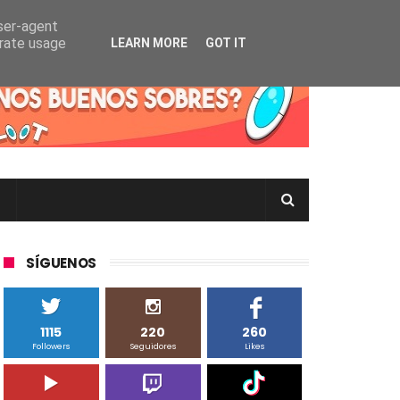
user-agent
erate usage
LEARN MORE
GOT IT
rtas Pokémon TCG en Inglés, Japonés o Chino
SÍGUENOS
1115
220
260
Followers
Seguidores
Likes