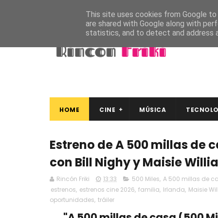
This site uses cookies from Google to d
are shared with Google along with perf
statistics, and to detect and address 
HOME
CINE
MÚSICA
TECNOLO
Estreno de A 500 millas de c
con Bill Nighy y Maisie Will
Rincón Friki
13:33
500 Miles
,
A 500 millas de c
estrenos
,
estrenos cine 2026
,
familia
,
Irlanda
,
Maisie Wi
oportunidades
,
tráiler
"A 500 millas de casa (500 Mi