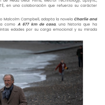
n de Head Gear Films, Metrol Technology, LipSync,
É, en una colaboración que refuerza su carácter
nado Malcolm Campbell, adapta la novela
Charlie and
aña como
A 677 km de casa
, una historia que ha
tintas edades por su carga emocional y su mirada