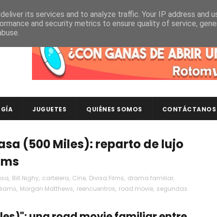
eliver its services and to analyze traffic. Your IP address and 
ormance and security metrics to ensure quality of service, gen
abuse.
Descubre en RotomLoot las últimas colecciones de ca
GÍA
JUGUETES
QUIÉNES SOMOS
CONTÁCTANOS
asa (500 Miles): reparto de lujo
iams
asa
,
Bill Nighy
,
cartelera
,
Cine
,
Divisa Films
,
drama familiar
,
lliams
,
Morgan Matthews
,
reencuentros
,
road movie
,
segundas
les)": una road movie familiar entre