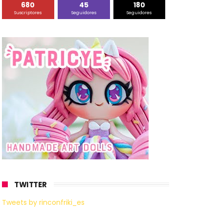
680
45
180
Suscriptores
Seguidores
Seguidores
TWITTER
Tweets by rinconfriki_es