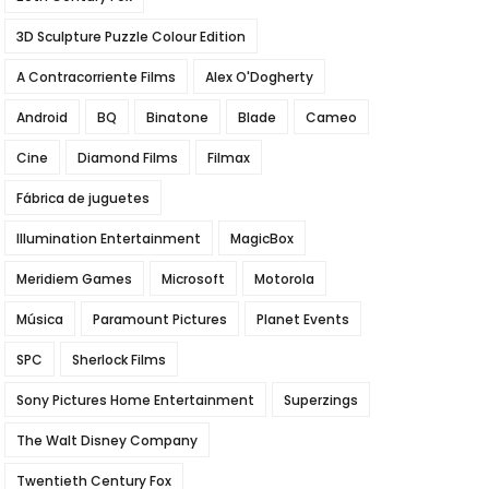
3D Sculpture Puzzle Colour Edition
A Contracorriente Films
Alex O'Dogherty
Android
BQ
Binatone
Blade
Cameo
Cine
Diamond Films
Filmax
Fábrica de juguetes
Illumination Entertainment
MagicBox
Meridiem Games
Microsoft
Motorola
Música
Paramount Pictures
Planet Events
SPC
Sherlock Films
Sony Pictures Home Entertainment
Superzings
The Walt Disney Company
Twentieth Century Fox