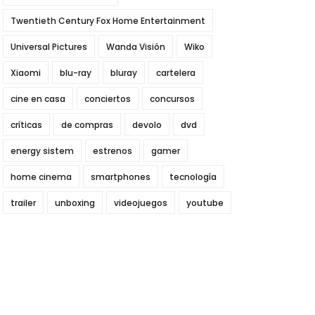
Twentieth Century Fox Home Entertainment
Universal Pictures
Wanda Visión
Wiko
Xiaomi
blu-ray
bluray
cartelera
cine en casa
conciertos
concursos
críticas
de compras
devolo
dvd
energy sistem
estrenos
gamer
home cinema
smartphones
tecnología
trailer
unboxing
videojuegos
youtube