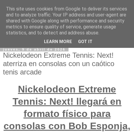
This site uses cookies from Google to deliver its services
and to analyze traffic. Your IP address and user-agent are
shared with Google along with performance and security
metrics to ensure quality of service, generate usage
statistics, and to detect and address abuse.
LEARN MORE
GOT IT
jueves, 9 de abril de 2026
Nickelodeon Extreme Tennis: Next!
aterriza en consolas con un caótico
tenis arcade
Nickelodeon Extreme
Tennis: Next! llegará en
formato físico para
consolas con Bob Esponja,