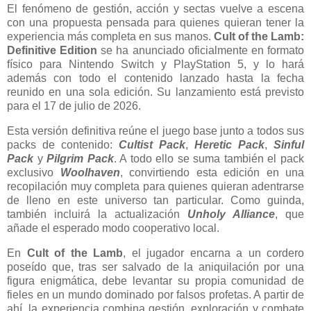
El fenómeno de gestión, acción y sectas vuelve a escena
con una propuesta pensada para quienes quieran tener la
experiencia más completa en sus manos.
Cult of the Lamb:
Definitive Edition
se ha anunciado oficialmente en formato
físico para Nintendo Switch y PlayStation 5, y lo hará
además con todo el contenido lanzado hasta la fecha
reunido en una sola edición. Su lanzamiento está previsto
para el 17 de julio de 2026.
Esta versión definitiva reúne el juego base junto a todos sus
packs de contenido:
Cultist Pack
,
Heretic Pack
,
Sinful
Pack
y
Pilgrim Pack
. A todo ello se suma también el pack
exclusivo
Woolhaven
, convirtiendo esta edición en una
recopilación muy completa para quienes quieran adentrarse
de lleno en este universo tan particular. Como guinda,
también incluirá la actualización
Unholy Alliance
, que
añade el esperado modo cooperativo local.
En
Cult of the Lamb
, el jugador encarna a un cordero
poseído que, tras ser salvado de la aniquilación por una
figura enigmática, debe levantar su propia comunidad de
fieles en un mundo dominado por falsos profetas. A partir de
ahí, la experiencia combina gestión, exploración y combate