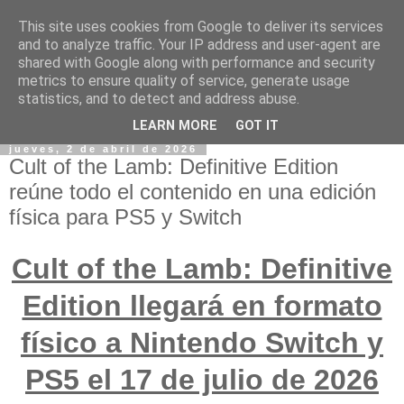
This site uses cookies from Google to deliver its services
and to analyze traffic. Your IP address and user-agent are
shared with Google along with performance and security
metrics to ensure quality of service, generate usage
statistics, and to detect and address abuse.
LEARN MORE
GOT IT
jueves, 2 de abril de 2026
Cult of the Lamb: Definitive Edition
reúne todo el contenido en una edición
física para PS5 y Switch
Cult of the Lamb: Definitive
Edition llegará en formato
físico a Nintendo Switch y
PS5 el 17 de julio de 2026