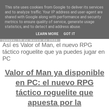
This site uses cookies from Google to deliver its services
and to analyze traffic. Your IP address and user-agent are
shared with Google along with performance and security
metrics to ensure quality of service, generate usage
statistics, and to detect and address abuse.
LEARN MORE
GOT IT
jueves, 19 de marzo de 2026
Así es Valor of Man, el nuevo RPG
táctico roguelite que ya puedes jugar en
PC
Valor of Man ya disponible
en PC: el nuevo RPG
táctico roguelite que
apuesta por la