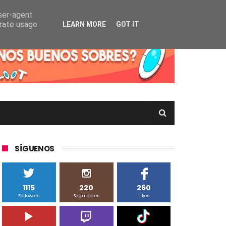
user-agent
erate usage
LEARN MORE
GOT IT
rtas Pokémon TCG en Inglés, Japonés o Chino
SÍGUENOS
1115
220
260
Followers
Seguidores
Likes