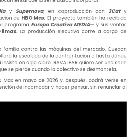
ocumental que la serie busca incorporar.
ia
y
Supernova
, en coproducción con
3Cat
y
pación de
HBO Max
. El proyecto también ha recibido
el programa
Europa Creativa MEDIA
— y sus ventas
Filmax
. La producción ejecutiva corre a cargo de
 una familia contra las máquinas del mercado. Quedan
lará la escalada de la confrontación o hasta dónde
 insiste en algo claro: RAVALEAR quiere ser una serie
 que se pierde cuando lo colectivo se desmantela.
O Max en mayo de 2026 y, después, podrá verse en
intención de incomodar y hacer pensar, sin renunciar al