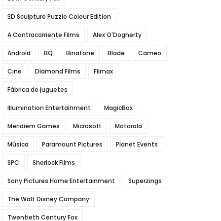
3D Sculpture Puzzle Colour Edition
A Contracorriente Films
Alex O'Dogherty
Android
BQ
Binatone
Blade
Cameo
Cine
Diamond Films
Filmax
Fábrica de juguetes
Illumination Entertainment
MagicBox
Meridiem Games
Microsoft
Motorola
Música
Paramount Pictures
Planet Events
SPC
Sherlock Films
Sony Pictures Home Entertainment
Superzings
The Walt Disney Company
Twentieth Century Fox