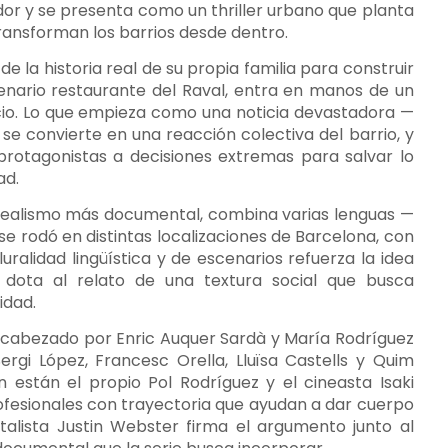
dor y se presenta como un thriller urbano que planta
 transforman los barrios desde dentro.
e la historia real de su propia familia para construir
tenario restaurante del Raval, entra en manos de un
ucio. Lo que empieza como una noticia devastadora —
se convierte en una reacción colectiva del barrio, y
 protagonistas a decisiones extremas para salvar lo
ad.
el realismo más documental, combina varias lenguas —
 se rodó en distintas localizaciones de Barcelona, con
luralidad lingüística y de escenarios refuerza la idea
y dota al relato de una textura social que busca
idad.
ncabezado por Enric Auquer Sardà y María Rodríguez
i López, Francesc Orella, Lluïsa Castells y Quim
ón están el propio Pol Rodríguez y el cineasta Isaki
rofesionales con trayectoria que ayudan a dar cuerpo
talista Justin Webster firma el argumento junto al