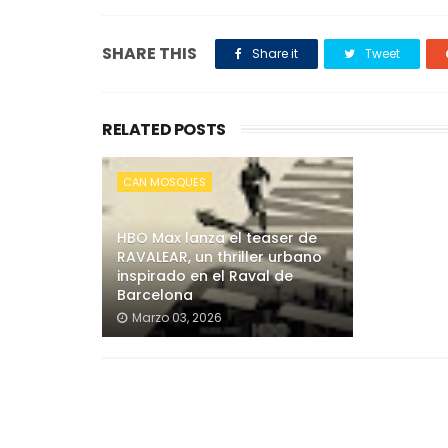
SHARE THIS
Share it
Tweet
RELATED POSTS
CAN MOSQUES
HBO Max lanza el teaser de
RAVALEAR, un thriller urbano
inspirado en el Raval de
Barcelona
Marzo 03, 2026