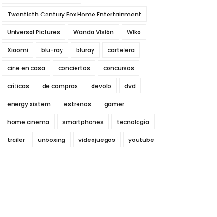
Twentieth Century Fox Home Entertainment
Universal Pictures
Wanda Visión
Wiko
Xiaomi
blu-ray
bluray
cartelera
cine en casa
conciertos
concursos
críticas
de compras
devolo
dvd
energy sistem
estrenos
gamer
home cinema
smartphones
tecnología
trailer
unboxing
videojuegos
youtube