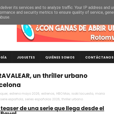
eliver its services and to analyze traffic. Your IP address and 
ormance and security metrics to ensure quality of service, gen
abuse.
Descubre en RotomLoot las últimas colecciones de ca
GÍA
JUGUETES
QUIÉNES SOMOS
CONTÁCTANOS
RAVALEAR, un thriller urbano
rcelona
uquer
,
estreno mayo 2026
,
estrenos
,
HBO Max
,
isaki lacuesta
,
maria
serie española
,
series españolas 2026
,
thriller urbano
teaser de una serie que llega desde el
Raval