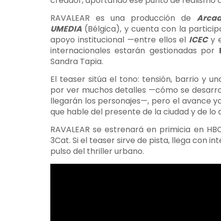
creador, aportando ese punto de realismo d
RAVALEAR es una producción de
Arcad
UMEDIA
(Bélgica), y cuenta con la partici
apoyo institucional —entre ellos el
ICEC
y 
internacionales estarán gestionadas por
Sandra Tapia.
El teaser sitúa el tono: tensión, barrio y
por ver muchos detalles —cómo se desarrol
llegarán los personajes—, pero el avance ya
que hable del presente de la ciudad y de lo
RAVALEAR se estrenará en primicia en HB
3Cat. Si el teaser sirve de pista, llega con 
pulso del thriller urbano.