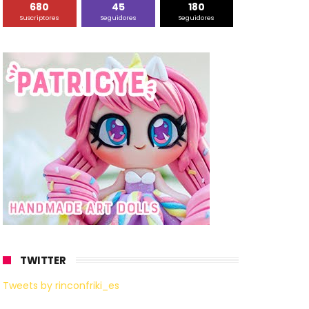
680
45
180
Suscriptores
Seguidores
Seguidores
TWITTER
Tweets by rinconfriki_es