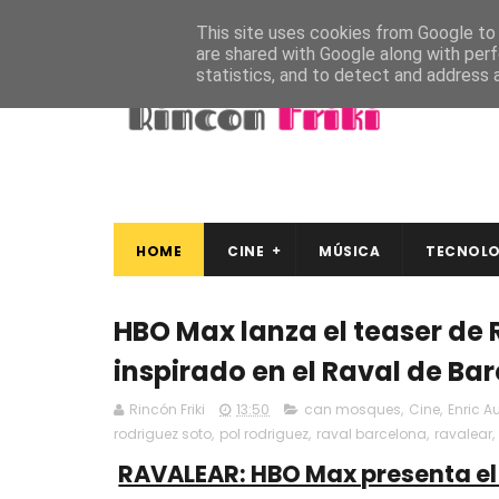
This site uses cookies from Google to d
are shared with Google along with perf
statistics, and to detect and address 
HOME
CINE
MÚSICA
TECNOLO
HBO Max lanza el teaser de 
inspirado en el Raval de Ba
Rincón Friki
13:50
can mosques
,
Cine
,
Enric A
rodriguez soto
,
pol rodriguez
,
raval barcelona
,
ravalear
,
RAVALEAR: HBO Max presenta el 